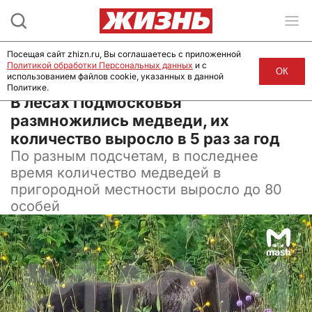
Посещая сайт zhizn.ru, Вы соглашаетесь с приложенной
Политикой обработки Персональных данных
и с
ОК
использованием файлов cookie, указанных в данной
Политике.
16 октября 2025, 07:35
В лесах Подмосковья
размножились медведи, их
количество выросло в 5 раз за год
По разным подсчетам, в последнее
время количество медведей в
пригородной местности выросло до 80
особей