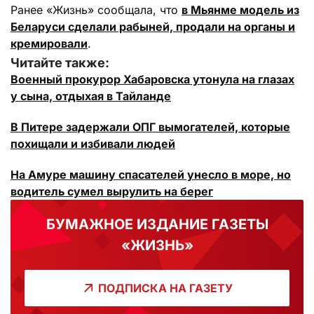
Ранее «Жизнь» сообщала, что
в Мьянме модель из
Беларуси сделали рабыней, продали на органы и
кремировали
.
Читайте также:
Военный прокурор Хабаровска утонула на глазах
у сына, отдыхая в Тайланде
В Питере задержали ОПГ вымогателей, которые
похищали и избивали людей
На Амуре машину спасателей унесло в море, но
водитель сумел вырулить на берег
БУМАЖНОЕ ИЗДАНИЕ ГАЗЕТЫ
«ЖИЗНЬ»
ПОДПИСКА НА ГАЗЕТУ