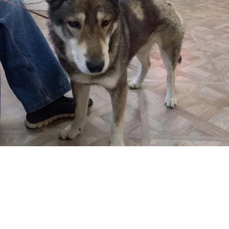
НА САХАЛИНЕ ПЕС СПАС ХОЗЯИНА ОТ РАЗЪЯРЕННОГО МЕДВЕДЯ -
МУЖЧИНА И СОБАКА ВЫЖИЛИ. ФОТО: T.ME/AMUR_MASH
На Сахалине храбрый пес спас своего хозяина от
напавшего на него разъяренного медведя.
Пугающий инцидент произошел в Углегорском