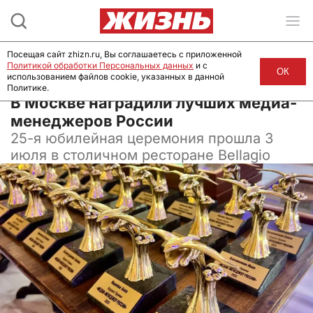
Посещая сайт zhizn.ru, Вы соглашаетесь с приложенной
Политикой обработки Персональных данных
и с
ОК
использованием файлов cookie, указанных в данной
Политике.
04 июля 2025, 12:54
В Москве наградили лучших медиа-
менеджеров России
25-я юбилейная церемония прошла
3
июля в столичном ресторане Bellagio