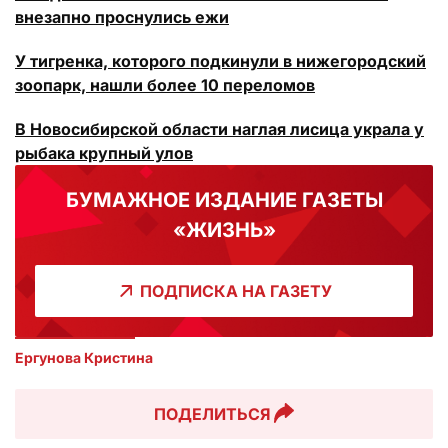
внезапно проснулись ежи
У тигренка, которого подкинули в нижегородский
зоопарк, нашли более 10 переломов
В Новосибирской области наглая лисица украла у
рыбака крупный улов
БУМАЖНОЕ ИЗДАНИЕ ГАЗЕТЫ
«ЖИЗНЬ»
ПОДПИСКА НА ГАЗЕТУ
Ергунова Кристина
ПОДЕЛИТЬСЯ