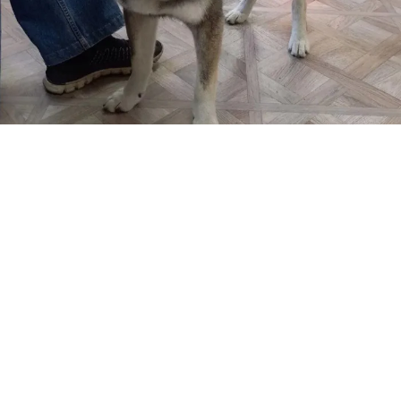
НА САХАЛИНЕ ПЕС СПАС ХОЗЯИНА ОТ РАЗЪЯРЕННОГО МЕДВЕДЯ -
МУЖЧИНА И СОБАКА ВЫЖИЛИ. ФОТО: T.ME/AMUR_MASH
На Сахалине храбрый пес спас своего хозяина от
напавшего на него разъяренного медведя.
Пугающий инцидент произошел в Углегорском
районе. Мужчина оказался в крайне опасном
положении — он столкнулся с озлобленным
хищником в безлюдном месте, оружия у него не
было. Когда медведь бросился на жертву, на
помощь хозяину бросился храбрый четырехлапый
друг.