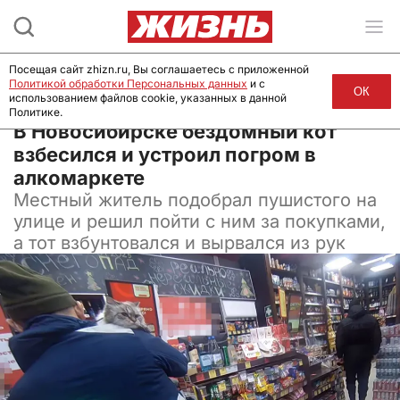
Посещая сайт zhizn.ru, Вы соглашаетесь с приложенной
Политикой обработки Персональных данных
и с
ОК
использованием файлов cookie, указанных в данной
Политике.
28 января 2025, 17:00
В Новосибирске бездомный кот
взбесился и устроил погром в
алкомаркете
Местный житель подобрал пушистого на
улице и решил пойти с ним за покупками,
а тот взбунтовался и вырвался из рук