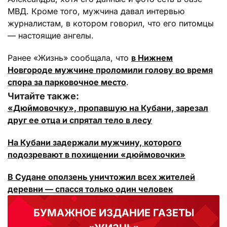
МВД. Кроме того, мужчина давал интервью
журналистам, в котором говорил, что его питомцы
— настоящие ангелы.
Ранее «Жизнь» сообщала, что
в Нижнем
Новгороде мужчине проломили голову во время
спора за парковочное место
.
Читайте также:
«Дюймовочку», пропавшую на Кубани, зарезал
друг ее отца и спрятал тело в лесу
На Кубани задержали мужчину, которого
подозревают в похищении «дюймовочки»
В Судане оползень уничтожил всех жителей
деревни — спасся только один человек
БУМАЖНОЕ ИЗДАНИЕ ГАЗЕТЫ