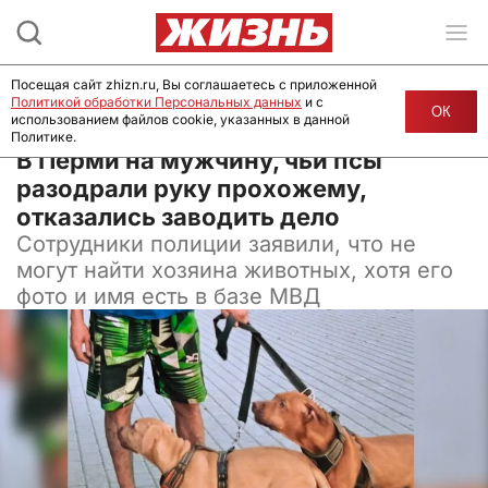
Посещая сайт zhizn.ru, Вы соглашаетесь с приложенной
Политикой обработки Персональных данных
и с
ОК
использованием файлов cookie, указанных в данной
Политике.
02 сентября 2025, 13:00
В Перми на мужчину, чьи псы
разодрали руку прохожему,
отказались заводить дело
Сотрудники полиции заявили, что не
могут найти хозяина животных, хотя его
фото и имя есть в базе МВД