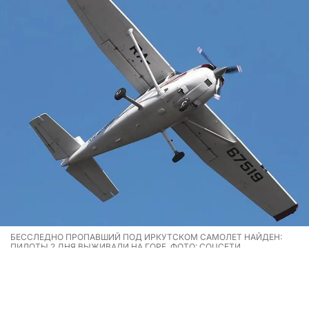
БЕССЛЕДНО ПРОПАВШИЙ ПОД ИРКУТСКОМ САМОЛЕТ НАЙДЕН:
ПИЛОТЫ 2 ДНЯ ВЫЖИВАЛИ НА ГОРЕ. ФОТО: СОЦСЕТИ
Бесследно пропавший в Иркутской области самолет
найден: пилоты два дня выживали на горе.
Борт Cessna 182 патрулировал леса Бодайбинского