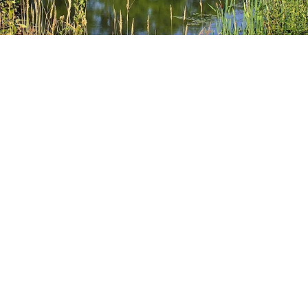
В НОВОЙ МОСКВЕ РЫБАК СЛУЧАЙНО "ВЫЛОВИЛ" ИЗ ПРУДА
МАШИНУ С ПРИСТЕГНУТЫМ СКЕЛЕТОМ. ФОТО: СОЦСЕТИ
В Новой Москве рыбак случайно «выловил» из
пруда машину с пристегнутым в ней скелетом.
Инцидент произошел в дачном поселке Кокошкино.
Местный житель отправился ловить рыбу в местном
пруду. В какой-то момент крючок зацепился за что-
то очень тяжелое, что вытянуть не получилось.
Тогда рыбак прыгнул в воду и сам полез смотреть,
на что наткнулся.
Увидев машину на дне водоема, мужчина сначала
просто удивился, а когда заметил на сидении
белеющий остов, чуть не лишился чувств. Сейчас