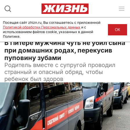
Посещая сайт zhizn.ru, Вы соглашаетесь с приложенной
Политикой обработки Персональных данных
и с
ОК
использованием файлов cookie, указанных в данной
Политике.
31 июля 2025, 08:00
В Питере мужчина чуть не убил сына
при домашних родах, перекусив
пуповину зубами
Родитель вместе с супругой проводил
странный и опасный обряд, чтобы
ребенок был здоров