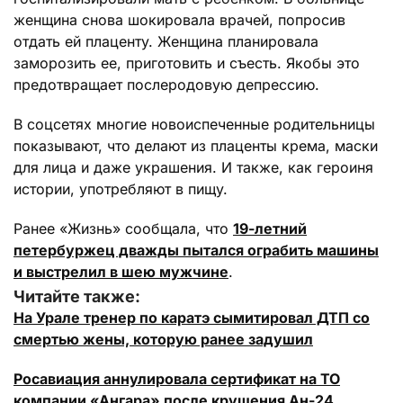
женщина снова шокировала врачей, попросив
отдать ей плаценту. Женщина планировала
заморозить ее, приготовить и съесть. Якобы это
предотвращает послеродовую депрессию.
В соцсетях многие новоиспеченные родительницы
показывают, что делают из плаценты крема, маски
для лица и даже украшения. И также, как героиня
истории, употребляют в пищу.
Ранее «Жизнь» сообщала, что
19-летний
петербуржец дважды пытался ограбить машины
и выстрелил в шею мужчине
.
Читайте также:
На Урале тренер по каратэ сымитировал ДТП со
смертью жены, которую ранее задушил
Росавиация аннулировала сертификат на ТО
компании «Ангара» после крушения Ан-24