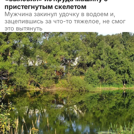
пристегнутым скелетом
Мужчина закинул удочку в водоем и,
зацепившись за что-то тяжелое, не смог
это вытянуть