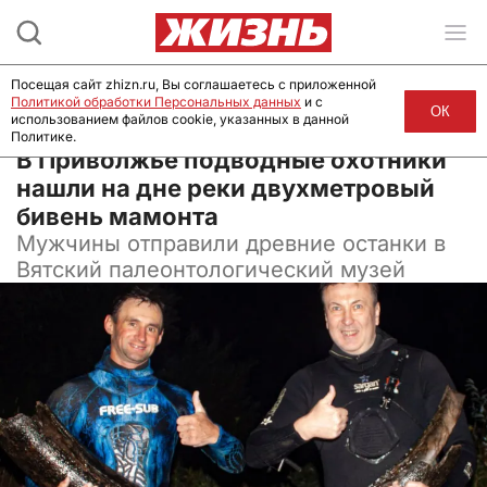
Посещая сайт zhizn.ru, Вы соглашаетесь с приложенной
Политикой обработки Персональных данных
и с
ОК
использованием файлов cookie, указанных в данной
Политике.
30 августа 2025, 15:00
В Приволжье подводные охотники
нашли на дне реки двухметровый
бивень мамонта
Мужчины отправили древние останки в
Вятский палеонтологический музей