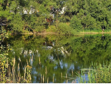
В НОВОЙ МОСКВЕ РЫБАК СЛУЧАЙНО "ВЫЛОВИЛ" ИЗ ПРУДА
МАШИНУ С ПРИСТЕГНУТЫМ СКЕЛЕТОМ. ФОТО: СОЦСЕТИ
В Новой Москве рыбак случайно «выловил» из