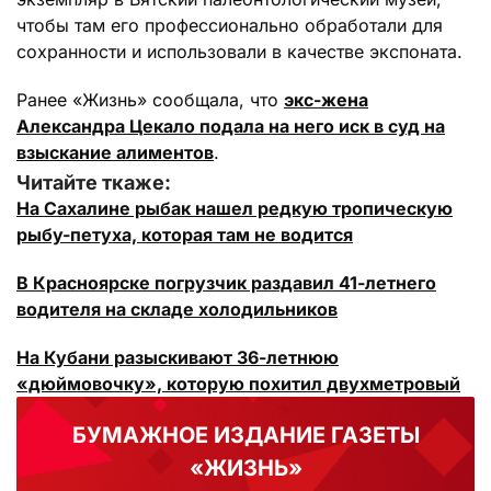
чтобы там его профессионально обработали для
сохранности и использовали в качестве экспоната.
Ранее «Жизнь» сообщала, что
экс-жена
Александра Цекало подала на него иск в суд на
взыскание алиментов
.
Читайте ткаже:
На Сахалине рыбак нашел редкую тропическую
рыбу-петуха, которая там не водится
В Красноярске погрузчик раздавил 41-летнего
водителя на складе холодильников
На Кубани разыскивают 36-летнюю
«дюймовочку», которую похитил двухметровый
БУМАЖНОЕ ИЗДАНИЕ ГАЗЕТЫ
«ЖИЗНЬ»