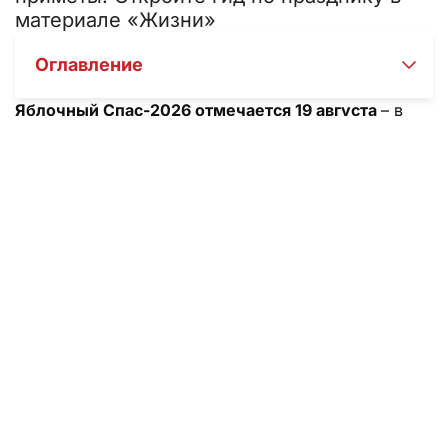
материале «Жизни»
Оглавление
Яблочный Спас-2026 отмечается 19 августа
– в
этот день православные христиане празднуют
Преображение Господне и несут в храм первые
яблоки для освящения. Мы собрали для вас точную
дату, суть праздника, народные традиции и
приметы, а также ответили на главный вопрос:
почему нельзя есть яблоки раньше этого дня. Из
статьи «Жизни» вы узнаете, как правильно провести
19 августа, что говорят об этом дне в народе, и как
встретить праздник без ошибок.
Коротко о главном
Яблочный Спас в 2026 году выпадает на среду, 19
августа, и совпадает с двунадесятым церковным
праздником Преображения Господня. Праздник