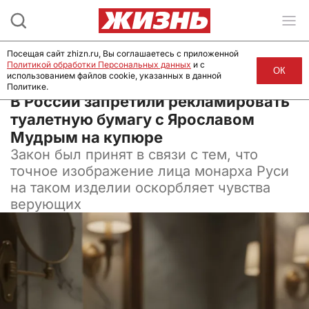
Посещая сайт zhizn.ru, Вы соглашаетесь с приложенной
Политикой обработки Персональных данных
и с
ОК
использованием файлов cookie, указанных в данной
Политике.
03 ноября 2025, 17:00
В России запретили рекламировать
туалетную бумагу с Ярославом
Мудрым на купюре
Закон был принят в связи с тем, что
точное изображение лица монарха Руси
на таком изделии оскорбляет чувства
верующих