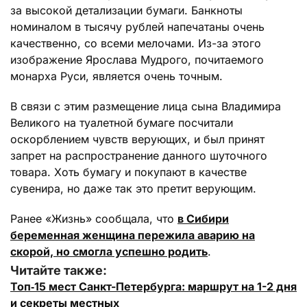
за высокой детализации бумаги. Банкноты
номиналом в тысячу рублей напечатаны очень
качественно, со всеми мелочами. Из-за этого
изображение Ярослава Мудрого, почитаемого
монарха Руси, является очень точным.
В связи с этим размещение лица сына Владимира
Великого на туалетной бумаге посчитали
оскорблением чувств верующих, и был принят
запрет на распространение данного шуточного
товара. Хоть бумагу и покупают в качестве
сувенира, но даже так это претит верующим.
Ранее «Жизнь» сообщала, что
в Сибири
беременная женщина пережила аварию на
скорой, но смогла успешно родить
.
Читайте также:
Топ‑15 мест Санкт-Петербурга: маршрут на 1-2 дня
и секреты местных