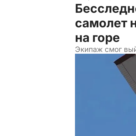
Бесследн
самолет 
на горе
Экипаж смог вый