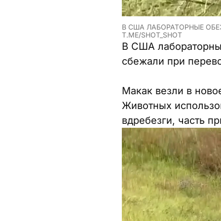
В США ЛАБОРАТОРНЫЕ ОБЕ
T.ME/SHOT_SHOT
В США лабораторные
сбежали при перево
Макак везли в ново
Животных использов
вдребезги, часть п