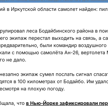
й в Иркутской области самолет найден: пил
трулировал леса Бодайбинского района в по
 его экипаж перестал выходить на связь, а с
 предварительно, были командир воздушного 
кали с помощью самолёта Ан-26, вертолета 
го не дало.
внезапно экипаж сумел послать сигнал спаса
дятся в 100 километрах от Бодайбо. Им удал
несмотря на плохую погоду.
бщала, что
в Нью-Йорке зафиксировали пе