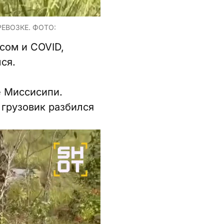
ЕВОЗКЕ. ФОТО:
сом и COVID,
ся.
е Миссисипи.
 грузовик разбился