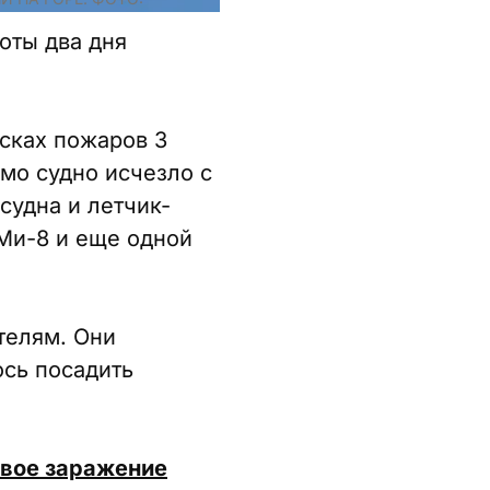
оты два дня
исках пожаров 3
амо судно исчезло с
судна и летчик-
Ми-8 и еще одной
телям. Они
ось посадить
рвое заражение