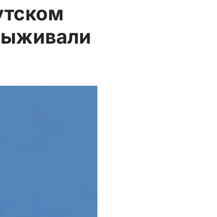
утском
 выживали