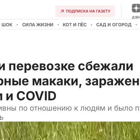
ПОДПИСКА НА ГАЗЕТУ
ДЗЕ
О ШОК
СИЛА ЖИЗНИ
КОТ И ПЁС
САД И ОГОРОД
и перевозке сбежали
рные макаки, зараже
м и COVID
ивны по отношению к людям и было 
ь