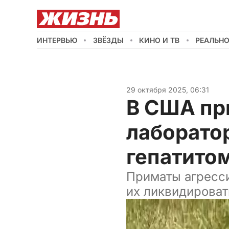
ИНТЕРВЬЮ
ЗВЁЗДЫ
КИНО И ТВ
РЕАЛЬН
29 октября 2025, 06:31
В США пр
лаборато
гепатито
Приматы агресс
их ликвидироват