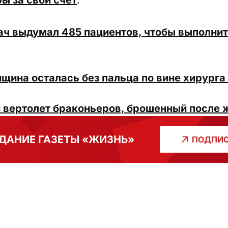
ы за свой счет
.
ач выдумал 485 пациентов, чтобы выполнит
ина осталась без пальца по вине хирурга 
 вертолет браконьеров, брошенный после 
ДАНИЕ ГАЗЕТЫ «ЖИЗНЬ»
ПОДПИС