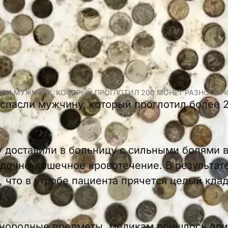
СЛИ МУЖЧИНУ, КОТОРЫЙ ПРОГЛОТИЛ 200 МОНЕТ РАЗНОГО 
 спасли мужчину, который проглотил более 
 доставили в больницу с сильными болями в
дочно-кишечное кровотечение. В результат
что в утробе пациента прячется целый клад: 
.
инородные предметы, медикам пришлось при