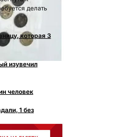
ебуется делать
ницу, которая 3
рый изувечил
ин человек
дали, 1 без