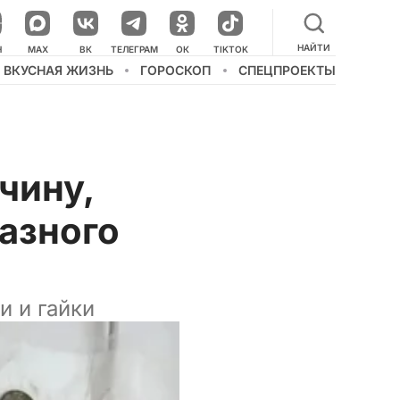
НАЙТИ
НАШ КАНАЛ В МЕССЕНДЖЕРЕ
Н
MAX
ВК
ТЕЛЕГРАМ
ОК
TIKTOK
ВКУСНАЯ ЖИЗНЬ
ГОРОСКОП
СПЕЦПРОЕКТЫ
чину,
азного
и и гайки