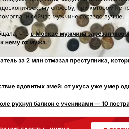
доскопическому способу, при котором не тр
помогла, и сейчас мужчине гораздо лучше.
бщала, что
в Москве мужчина зарезал любов
 к нему от мужа
.
атель за 2 млн отмазал преступника, кото
твие ядовитых змей: от укуса уже умер од
оле рухнул балкон с учениками — 10 постра