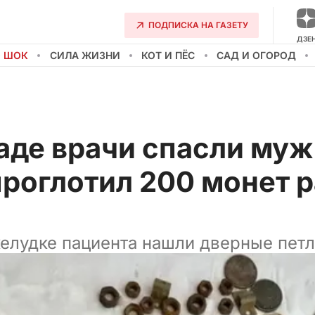
ПОДПИСКА НА ГАЗЕТУ
ДЗЕ
О ШОК
СИЛА ЖИЗНИ
КОТ И ПЁС
САД И ОГОРОД
аде врачи спасли муж
роглотил 200 монет р
желудке пациента нашли дверные петл