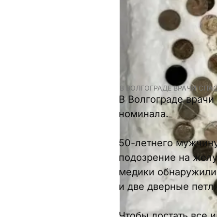
В ВОЛГОГРАДЕ ВРАЧИ СПА
В Волгограде врачи
номинала.
50-летнего мужчину
подозрение на желу
медики обнаружили, 
и две дверные петли
Чтобы достать все 