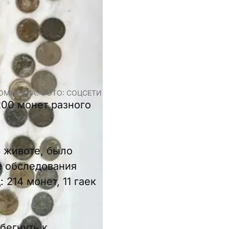
НОМИНАЛА. ФОТО: СОЦСЕТИ
200 монет разного
 животе, было
е обследования
214 монет, 11 гаек
бегнуть к