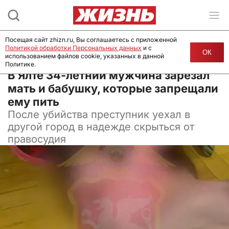
Посещая сайт zhizn.ru, Вы соглашаетесь с приложенной
Политикой обработки Персональных данных
и с
ОК
использованием файлов cookie, указанных в данной
Политике.
05 июня 2025, 08:00
В Ялте 34-летний мужчина зарезал
мать и бабушку, которые запрещали
ему пить
После убийства преступник уехал в
другой город в надежде скрыться от
правосудия