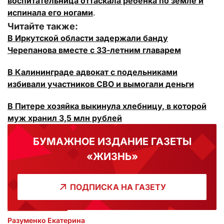
воспитательница оттаскала ребенка по земле и
испинала его ногами
.
Читайте также:
В Иркутской области задержали банду
Черепанова вместе с 33-летним главарем
В Калининграде адвокат с подельниками
избивали участников СВО и вымогали деньги
В Питере хозяйка выкинула хлебницу, в которой
муж хранил 3,5 млн рублей
БУМАЖНОЕ ИЗДАНИЕ ГАЗЕТЫ
«ЖИЗНЬ»
ПОДПИСКА НА ГАЗЕТУ
Разуменко Екатерина 