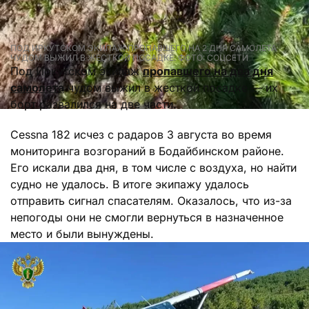
ПОД ИРКУТСКОМ ЭКИПАЖ ПРОПАВШЕГО НА 2 ДНЯ САМОЛЕТА
ЧУДОМ ВЫЖИЛ В ЖЕСТКОЙ ПОСАДКЕ. ФОТО: СОЦСЕТИ
Под Иркутском экипаж
пропавшего на два дня
самолета
чудом выжил в жесткой посадке — их
борт развалился на две части.
Cessna 182 исчез с радаров 3 августа во время
мониторинга возгораний в Бодайбинском районе.
Его искали два дня, в том числе с воздуха, но найти
судно не удалось. В итоге экипажу удалось
отправить сигнал спасателям. Оказалось, что из-за
непогоды они не смогли вернуться в назначенное
место и были вынуждены.