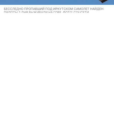
БЕССЛЕДНО ПРОПАВШИЙ ПОД ИРКУТСКОМ САМОЛЕТ НАЙДЕН:
ПИЛОТЫ 2 ДНЯ ВЫЖИВАЛИ НА ГОРЕ. ФОТО: СОЦСЕТИ
Бесследно пропавший в Иркутской области самолет
найден: пилоты два дня выживали на горе.
Борт Cessna 182 патрулировал леса Бодайбинского
района в поисках пожаров 3 августа, и внезапно
его экипаж перестал выходить на связь, а само
судно исчезло с радаров. На борту,
предварительно, были командир воздушного судна
и летчик-наблюдатель. Их искали с помощью
самолёта Ан-26, вертолета Ми-8 и еще одной
Cessna, но это ничего не дало.
Спустя двое суток внезапно экипаж сумел послать
сигнал спасателям. Они сообщили, что находятся в
100 километрах от Бодайбо. Им удалось посадить
самолёт на сопке, несмотря на плохую погоду.