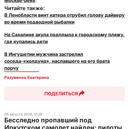
Москве-реке
.
Читайте также:
В Ленобласти винт катера отрубил голову дайверу
во время подводной рыбалки
На Сахалине акула подплыла к городскому пляжу,
где купались дети
В Ингушетии мужчина застрелил
соседа-«колдуна», наславшего на его брата
порчу
Разуменко Екатерина 
ПОДЕЛИТЬСЯ
05 августа 2026, 12:29
Бесследно пропавший под
Иркутском самолет найден: пилоты