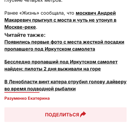
Ранее «Жизнь» сообщала, что
москвич Андрей
Макаревич прыгнул с моста и чуть не утонул в
Москве-реке
.
Читайте также:
Появились первые фото с места жесткой посадки
пропавшего под Иркутском самолета
Бесследно пропавший под Иркутском самолет
найден: пилоты 2 дня выживали на горе
В Ленобласти винт катера отрубил голову дайверу
во время подводной рыбалки
Разуменко Екатерина 
ПОДЕЛИТЬСЯ