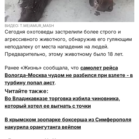
ВИДЕО: T.ME/AMUR_MASH
Сегодня охотоведы застрелили более строго и
агрессивного животного, обнаружив его гуляющим
неподалеку от места нападения на людей.
Предварительно, этому животному было 18 лет.
Ранее «Жизнь» сообщала, что
самолет рейса
Вологда-Москва чудом не разбился при взлете - в
турбину попал аист
.
Читайте также:
Во Владикавказе торговка избила чиновника,
который хотел ее выгнать с точки
В крымском зоопарке боксерша из Симферополя
накурила орангутанга вейпом