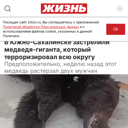
Посещая сайт zhizn.ru, Вы соглашаетесь с приложенной
Политикой обработки Персональных данных
и с
ОК
использованием файлов cookie, указанных в данной
Политике.
01 июля 2025, 07:00
В Южно-Сахалинске застрелили
медведя-гиганта, который
терроризировал всю округу
Предположительно, неделю назад этот
медведь растерзал двух мужчин