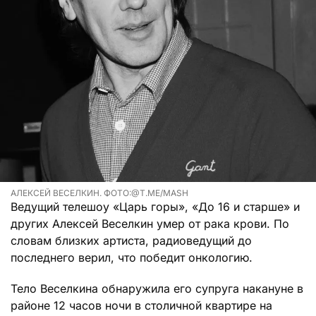
АЛЕКСЕЙ ВЕСЕЛКИН. ФОТО:@T.ME/MASH
Ведущий телешоу «Царь горы», «До 16 и старше» и
других Алексей Веселкин умер от рака крови. По
словам близких артиста, радиоведущий до
последнего верил, что победит онкологию.
Тело Веселкина обнаружила его супруга накануне в
районе 12 часов ночи в столичной квартире на