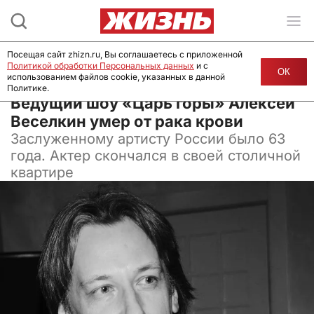
Посещая сайт zhizn.ru, Вы соглашаетесь с приложенной
Политикой обработки Персональных данных
и с
ОК
использованием файлов cookie, указанных в данной
Политике.
27 марта 2025, 06:42
Ведущий шоу «Царь горы» Алексей
Веселкин умер от рака крови
Заслуженному артисту России было 63
года. Актер скончался в своей столичной
квартире