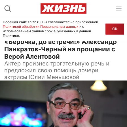
Посещая сайт zhizn.ru, Вы соглашаетесь с приложенной
Политикой обработки Персональных данных
и с
ОК
использованием файлов cookie, указанных в данной
Политике.
29 декабря 2025, 10:32
«Верочка, до встречи!» Александр
Панкратов-Черный на прощании с
Верой Алентовой
Актер произнес трогательную речь и
предложил свою помощь дочери
актрисы Юлии Меньшовой