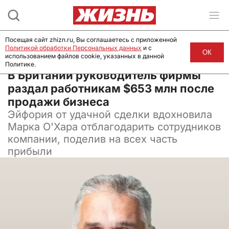
Посещая сайт zhizn.ru, Вы соглашаетесь с приложенной
Политикой обработки Персональных данных
и с
ОК
использованием файлов cookie, указанных в данной
Политике.
08 июля 2024, 12:00
В Британии руководитель фирмы
раздал работникам $653 млн после
продажи бизнеса
Эйфория от удачной сделки вдохновила
Марка О'Хара отблагодарить сотрудников
компании, поделив на всех часть
прибыли