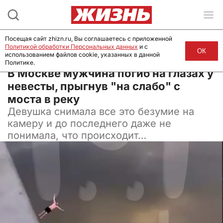
Посещая сайт zhizn.ru, Вы соглашаетесь с приложенной
Политикой обработки Персональных данных
и с
ОК
использованием файлов cookie, указанных в данной
Политике.
10 июля 2024, 17:30
В Москве мужчина погиб на глазах у
невесты, прыгнув "на слабо" с
моста в реку
Девушка снимала все это безумие на
камеру и до последнего даже не
понимала, что происходит…