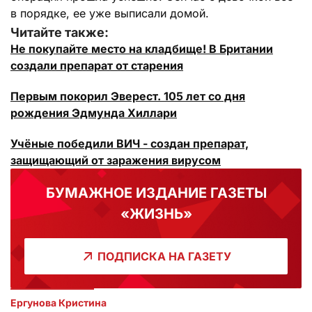
в порядке, ее уже выписали домой.
Читайте также:
Не покупайте место на кладбище! В Британии
создали препарат от старения
Первым покорил Эверест. 105 лет со дня
рождения Эдмунда Хиллари
Учёные победили ВИЧ - создан препарат,
защищающий от заражения вирусом
БУМАЖНОЕ ИЗДАНИЕ ГАЗЕТЫ
«ЖИЗНЬ»
ПОДПИСКА НА ГАЗЕТУ
Ергунова Кристина