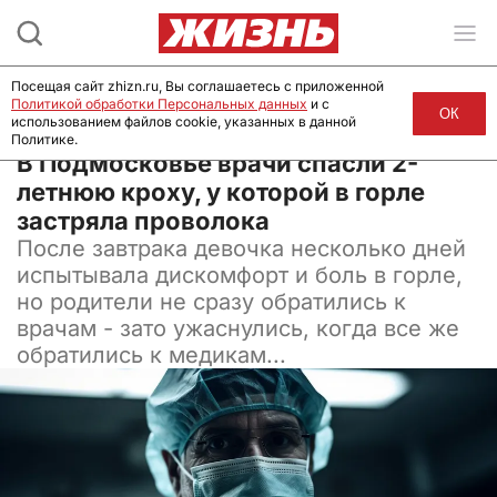
Посещая сайт zhizn.ru, Вы соглашаетесь с приложенной
Политикой обработки Персональных данных
и с
ОК
использованием файлов cookie, указанных в данной
Политике.
19 июля 2024, 15:00
В Подмосковье врачи спасли 2-
летнюю кроху, у которой в горле
застряла проволока
После завтрака девочка несколько дней
испытывала дискомфорт и боль в горле,
но родители не сразу обратились к
врачам - зато ужаснулись, когда все же
обратились к медикам...