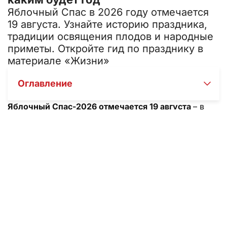
Яблочный Спас в 2026 году отмечается
19 августа. Узнайте историю праздника,
традиции освящения плодов и народные
приметы. Откройте гид по празднику в
материале «Жизни»
Оглавление
Яблочный Спас-2026 отмечается 19 августа
– в
этот день православные христиане празднуют
Преображение Господне и несут в храм первые
яблоки для освящения. Мы собрали для вас точную
дату, суть праздника, народные традиции и
приметы, а также ответили на главный вопрос:
почему нельзя есть яблоки раньше этого дня. Из
статьи «Жизни» вы узнаете, как правильно провести
19 августа, что говорят об этом дне в народе, и как
встретить праздник без ошибок.