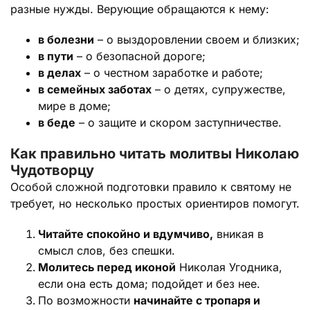
разные нужды. Верующие обращаются к нему:
в болезни
– о выздоровлении своем и близких;
в пути
– о безопасной дороге;
в делах
– о честном заработке и работе;
в семейных заботах
– о детях, супружестве,
мире в доме;
в беде
– о защите и скором заступничестве.
Как правильно читать молитвы Николаю
Чудотворцу
Особой сложной подготовки правило к святому не
требует, но несколько простых ориентиров помогут.
Читайте спокойно и вдумчиво,
вникая в
смысл слов, без спешки.
Молитесь перед иконой
Николая Угодника,
если она есть дома; подойдет и без нее.
По возможности
начинайте с тропаря и