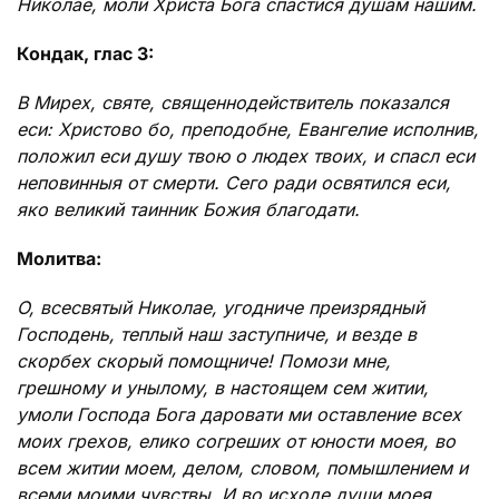
Николае, моли Христа Бога спастися душам нашим.
Кондак, глас 3:
В Мирех, святе, священнодействитель показался
еси: Христово бо, преподобне, Евангелие исполнив,
положил еси душу твою о людех твоих, и спасл еси
неповинныя от смерти. Сего ради освятился еси,
яко великий таинник Божия благодати.
Молитва:
О, всесвятый Николае, угодниче преизрядный
Господень, теплый наш заступниче, и везде в
скорбех скорый помощниче! Помози мне,
грешному и унылому, в настоящем сем житии,
умоли Господа Бога даровати ми оставление всех
моих грехов, елико согреших от юности моея, во
всем житии моем, делом, словом, помышлением и
всеми моими чувствы. И во исходе души моея