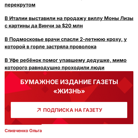
перекрутом
В Италии выставили на продажу виллу Моны Лизы
с картины да Винчи за $20 млн
В Подмосковье врачи спасли 2-летнюю кроху, у
которой в горле застряла проволока
В Уфе ребёнок помог упавшему дедушке, мимо
которого равнодушно проходили люди
БУМАЖНОЕ ИЗДАНИЕ ГАЗЕТЫ
«ЖИЗНЬ»
ПОДПИСКА НА ГАЗЕТУ
Сливченко Ольга 