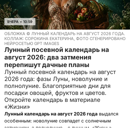
ВЧЕРА
•
10:59
ОБЛОЖКА ©
ЛУННЫЙ КАЛЕНДАРЬ НА АВГУСТ 2026 ГОДА.
КОЛЛАЖ: СОРОКИНА ЕКАТЕРИНА, ФОТО СГЕНЕРИРОВАНО
НЕЙРОСЕТЬЮ GPT IMAGES
Лунный посевной календарь на
август 2026: два затмения
перепишут дачные планы
Лунный посевной календарь на август
2026 года: фазы Луны, новолуние и
полнолуние. Благоприятные дни для
посадки овощей, фруктов и цветов.
Откройте календарь в материале
«Жизни»
Лунный календарь на август 2026 года
выдался
особенным: новолуние совпадет с солнечным
затмением, а полнолуние – с лунным. «Жизнь»