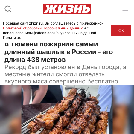
Посещая сайт zhizn.ru, Вы соглашаетесь с приложенной
Политикой обработки Персональных данных
и с
ОК
использованием файлов cookie, указанных в данной
Политике.
21 июля 2024, 10:00
В Тюмени пожарили самый
длинный шашлык в России - его
длина 438 метров
Рекорд был установлен в День города, а
местные жители смогли отведать
вкусного мяса совершенно бесплатно