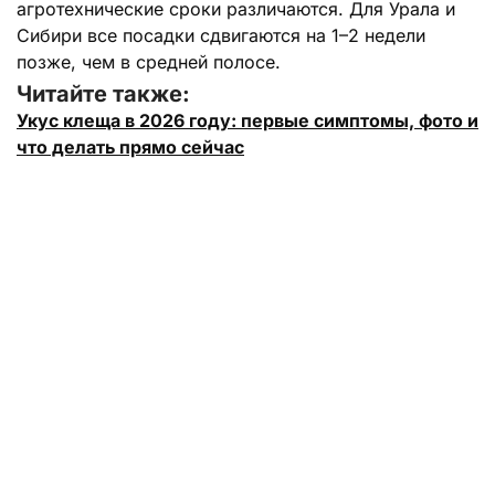
агротехнические сроки различаются. Для Урала и
Сибири все посадки сдвигаются на 1–2 недели
позже, чем в средней полосе.
Читайте также:
Укус клеща в 2026 году: первые симптомы, фото и
что делать прямо сейчас
Лунный календарь на май 2026: планируем даты
для красоты и здоровья
Отдыхаем или мерзнем: точный прогноз погоды
от синоптиков на май 2026 года
Гавришева Анна
ПОДЕЛИТЬСЯ