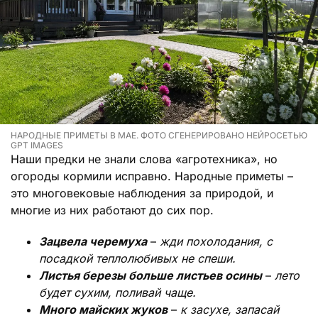
НАРОДНЫЕ ПРИМЕТЫ В МАЕ. ФОТО СГЕНЕРИРОВАНО НЕЙРОСЕТЬЮ
GPT IMAGES
Наши предки не знали слова «агротехника», но
огороды кормили исправно. Народные приметы –
это многовековые наблюдения за природой, и
многие из них работают до сих пор.
Зацвела черемуха
–
жди похолодания, с
посадкой теплолюбивых не спеши.
Листья березы больше листьев осины
–
лето
будет сухим, поливай чаще.
Много майских жуков
–
к засухе, запасай