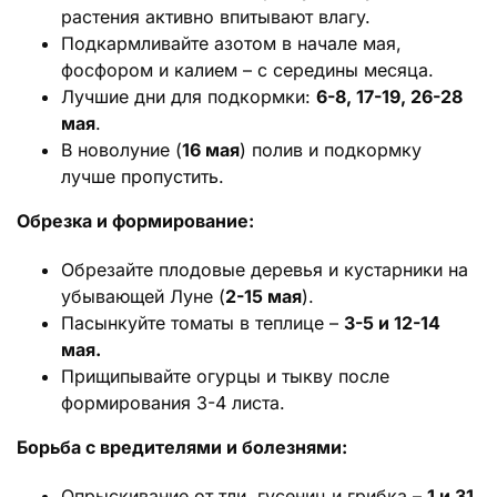
растения активно впитывают влагу.
Подкармливайте азотом в начале мая,
фосфором и калием – с середины месяца.
Лучшие дни для подкормки:
6-8, 17-19, 26-28
мая
.
В новолуние (
16 мая
) полив и подкормку
лучше пропустить.
Обрезка и формирование:
Обрезайте плодовые деревья и кустарники на
убывающей Луне (
2-15 мая
).
Пасынкуйте томаты в теплице –
3-5 и 12-14
мая.
Прищипывайте огурцы и тыкву после
формирования 3-4 листа.
Борьба с вредителями и болезнями:
Опрыскивание от тли, гусениц и грибка –
1 и 31