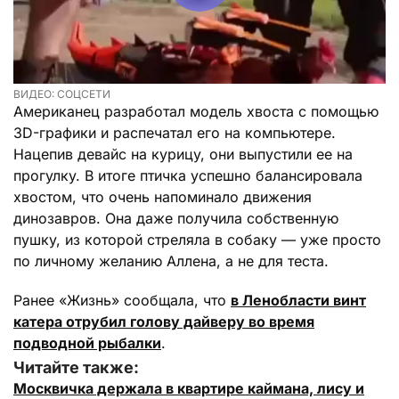
ВИДЕО: СОЦСЕТИ
Американец разработал модель хвоста с помощью
3D-графики и распечатал его на компьютере.
Нацепив девайс на курицу, они выпустили ее на
прогулку. В итоге птичка успешно балансировала
хвостом, что очень напоминало движения
динозавров. Она даже получила собственную
пушку, из которой стреляла в собаку — уже просто
по личному желанию Аллена, а не для теста.
Ранее «Жизнь» сообщала, что
в Ленобласти винт
катера отрубил голову дайверу во время
подводной рыбалки
.
Читайте также:
Москвичка держала в квартире каймана, лису и