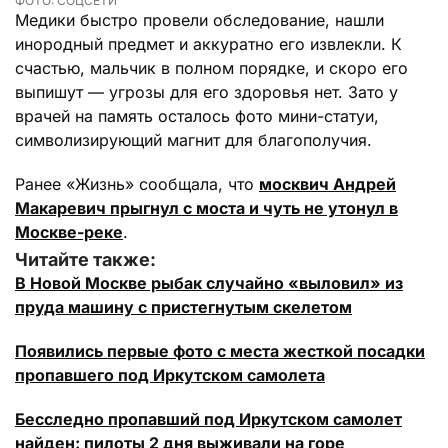
ФОТО: СОЦСЕТИ
Медики быстро провели обследование, нашли
инородный предмет и аккуратно его извлекли. К
счастью, мальчик в полном порядке, и скоро его
выпишут — угрозы для его здоровья нет. Зато у
врачей на память осталось фото мини-статуи,
символизирующий магнит для благополучия.
Ранее «Жизнь» сообщала, что
москвич Андрей
Макаревич прыгнул с моста и чуть не утонул в
Москве-реке
.
Читайте также:
В Новой Москве рыбак случайно «выловил» из
пруда машину с пристегнутым скелетом
Появились первые фото с места жесткой посадки
пропавшего под Иркутском самолета
Бесследно пропавший под Иркутском самолет
найден: пилоты 2 дня выживали на горе