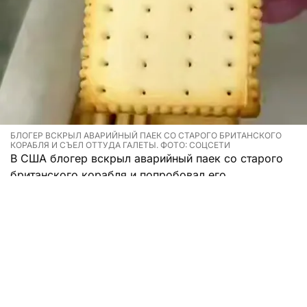
БЛОГЕР ВСКРЫЛ АВАРИЙНЫЙ ПАЕК СО СТАРОГО БРИТАНСКОГО
КОРАБЛЯ И СЪЕЛ ОТТУДА ГАЛЕТЫ. ФОТО: СОЦСЕТИ
В США блогер вскрыл аварийный паек со старого
британского корабля и попробовал его.
Мужчина записал на видео то, как распаковывал
консервную банку с аварийным рационом,
собранным для спасательных шлюпок с корабля
Queen Mary. Аккуратно убрав металлическую
крышку, а затем вскрыв вторую специальным
ключом, мужчина нашел внутри печенье.