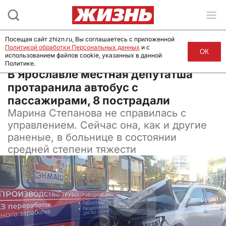
Посещая сайт zhizn.ru, Вы соглашаетесь с приложенной
Политикой обработки Персональных данных
и с
ОК
использованием файлов cookie, указанных в данной
Политике.
05 сентября 2024, 09:30
В Ярославле местная депутатша
протаранила автобус с
пассажирами, 8 пострадали
Марина Степанова не справилась с
управлением. Сейчас она, как и другие
раненые, в больнице в состоянии
средней степени тяжести