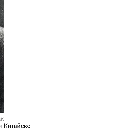
UK
и Китайско-