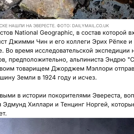
КЕ НАШЛИ НА ЭВЕРЕСТЕ. ФОТО: DAILYMAIL.CO.UK
тов National Geographic, в состав которой 
ист Джимми Чин и его коллеги Эрих Рёпке и
. Во время исследовательской экспедиции 
ов, предположительно, альпиниста Эндрю "С
 своим товарищем Джорджем Мэллори отправ
ину Земли в 1924 году и исчез.
выми в истории покорителями Эвереста, воп
 Эдмунд Хиллари и Тенцинг Норгей, которые
ет.