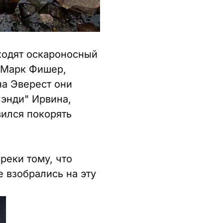
входят оскароносный
 Марк Фишер,
на Эверест они
энди" Ирвина,
ился покорять
реки тому, что
 взобрались на эту