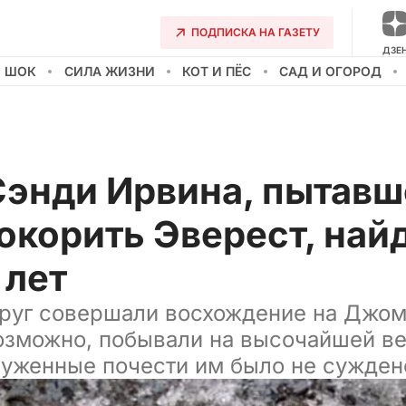
ПОДПИСКА НА ГАЗЕТУ
ДЗЕ
О ШОК
СИЛА ЖИЗНИ
КОТ И ПЁС
САД И ОГОРОД
Сэнди Ирвина, пытавш
окорить Эверест, най
 лет
друг совершали восхождение на Джом
возможно, побывали на высочайшей в
луженные почести им было не сужден