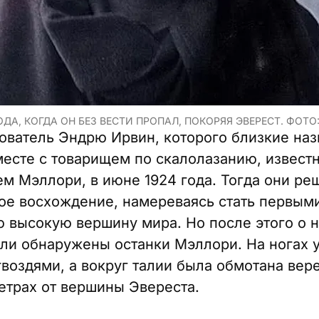
ДА, КОГДА ОН БЕЗ ВЕСТИ ПРОПАЛ, ПОКОРЯЯ ЭВЕРЕСТ. ФОТО:
ователь Эндрю Ирвин, которого близкие наз
вместе с товарищем по скалолазанию, извес
 Мэллори, в июне 1924 года. Тогда они ре
ое восхождение, намереваясь стать первым
высокую вершину мира. Но после этого о н
ыли обнаружены останки Мэллори. На ногах 
гвоздями, а вокруг талии была обмотана вер
етрах от вершины Эвереста.