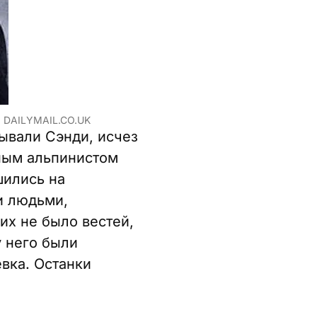
 DAILYMAIL.CO.UK
ывали Сэнди, исчез
тным альпинистом
шились на
и людьми,
их не было вестей,
у него были
евка. Останки