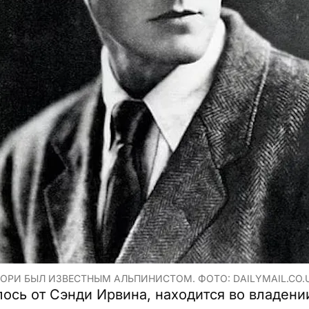
РИ БЫЛ ИЗВЕСТНЫМ АЛЬПИНИСТОМ. ФОТО: DAILYMAIL.CO.
алось от Сэнди Ирвина, находится во владени