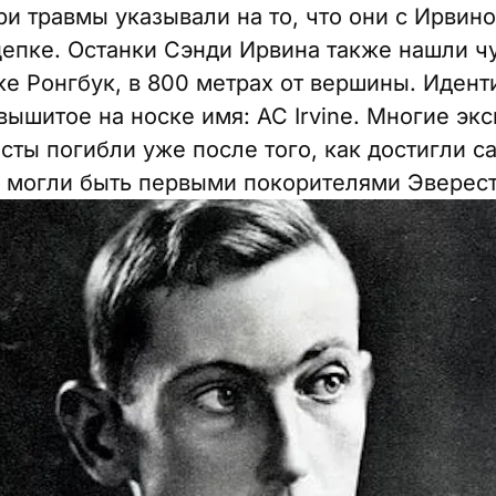
 травмы указывали на то, что они с Ирвино
цепке. Останки Сэнди Ирвина также нашли чу
е Ронгбук, в 800 метрах от вершины. Иден
вышитое на носке имя: AC Irvine. Многие экс
сты погибли уже после того, как достигли с
 могли быть первыми покорителями Эверест