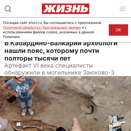
Посещая сайт zhizn.ru, Вы соглашаетесь с приложенной
Политикой обработки Персональных данных
и с
ОК
использованием файлов cookie, указанных в данной
Политике.
16 октября 2024, 13:30
В Кабардино-Балкарии археологи
нашли пояс, которому почти
полторы тысячи лет
Артефакт VI века специалисты
обнаружили в могильнике Заюково-3