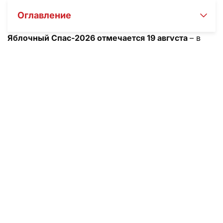
Оглавление
Яблочный Спас-2026 отмечается 19 августа
– в
этот день православные христиане празднуют
Преображение Господне и несут в храм первые
яблоки для освящения. Мы собрали для вас точную
дату, суть праздника, народные традиции и
приметы, а также ответили на главный вопрос:
почему нельзя есть яблоки раньше этого дня. Из
статьи «Жизни» вы узнаете, как правильно провести
19 августа, что говорят об этом дне в народе, и как
встретить праздник без ошибок.
Коротко о главном
Яблочный Спас в 2026 году выпадает на среду, 19
августа, и совпадает с двунадесятым церковным
праздником Преображения Господня. Праздник
приходится на время строгого Успенского поста, но
в этот день верующим разрешают небольшое