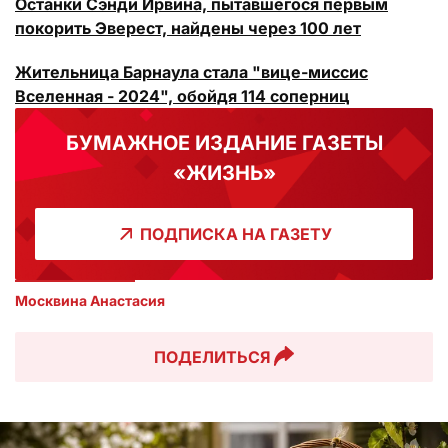
Останки Сэнди Ирвина, пытавшегося первым
покорить Эверест, найдены через 100 лет
Жительница Барнаула стала "вице-миссис
Вселенная - 2024", обойдя 114 соперниц
БУМАЖНОЕ ИЗДАНИЕ ГАЗЕТЫ
«ЖИЗНЬ»
ПОДПИСКА НА ГАЗЕТУ
Москвина Анастасия
ПОДЕЛИТЬСЯ