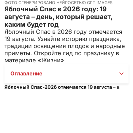
ФОТО СГЕНЕРИРОВАНО НЕЙРОСЕТЬЮ GPT IMAGES
Яблочный Спас в 2026 году: 19
августа – день, который решает,
каким будет год
Яблочный Спас в 2026 году отмечается
19 августа. Узнайте историю праздника,
традиции освящения плодов и народные
приметы. Откройте гид по празднику в
материале «Жизни»
Оглавление
Яблочный Спас-2026 отмечается 19 августа
– в
этот день православные христиане празднуют
Преображение Господне и несут в храм первые
яблоки для освящения. Мы собрали для вас точную
дату, суть праздника, народные традиции и
приметы, а также ответили на главный вопрос:
почему нельзя есть яблоки раньше этого дня. Из