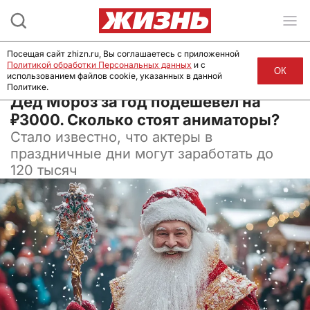
Посещая сайт zhizn.ru, Вы соглашаетесь с приложенной
Политикой обработки Персональных данных
и с
ОК
использованием файлов cookie, указанных в данной
Политике.
23 ноября 2024, 15:30
Дед Мороз за год подешевел на
₽3000. Сколько стоят аниматоры?
Стало известно, что актеры в
праздничные дни могут заработать до
120 тысяч