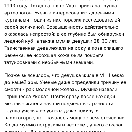
1993 году. Тогда на плато Укок приехала группа
археологов. Ученые интересовались древними
курганами - один из них поразил исследователей
своей величиной. Возвышенность действительно
оказалась непростой: в ее глубине был обнаружен
ледяной куб, а также мумия девушки 28-30 лет.
Таинственная дева лежала на боку в позе спящего
ребенка, ее иссохшая кожа была покрыта
татуировками с необычными знаками.
Позже выяснилось, что девушка жила в VI-III веках
до нашей эры. Ученые даже определили причину ее
смерти - рак молочной железы. Мумию назвали
"принцесса Укока". Почти сразу после находки
местные жители начали подмечать странности:
группа ученых не успела даже покинуть
плоскогорье, как началось мощное землетрясение.
Когда мумию погрузили в вертолет, у него отказал
двигатель. Воздушное судно чудом смогло