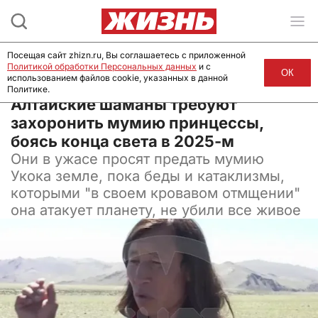
Посещая сайт zhizn.ru, Вы соглашаетесь с приложенной
Политикой обработки Персональных данных
и с
ОК
использованием файлов cookie, указанных в данной
Политике.
28 ноября 2024, 08:00
Алтайские шаманы требуют
захоронить мумию принцессы,
боясь конца света в 2025-м
Они в ужасе просят предать мумию
Укока земле, пока беды и катаклизмы,
которыми "в своем кровавом отмщении"
она атакует планету, не убили все живое