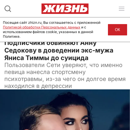
Посещая сайт zhizn.ru, Вы соглашаетесь с приложенной
Политикой обработки Персональных данных
и с
ОК
использованием файлов cookie, указанных в данной
Политике.
17 декабря 2024, 10:08
Подписчики обвиняют Анну
Седокову в доведении экс-мужа
Яниса Тиммы до суицида
Пользователи Сети уверяют, что именно
певица нанесла спортсмену
психотравмы, из-за чего он долгое время
находился в депрессии