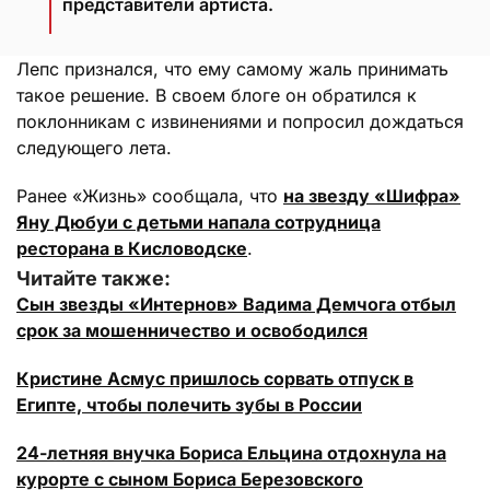
представители артиста.
Лепс признался, что ему самому жаль принимать
такое решение. В своем блоге он обратился к
поклонникам с извинениями и попросил дождаться
следующего лета.
Ранее «Жизнь» сообщала, что
на звезду «Шифра»
Яну Дюбуи с детьми напала сотрудница
ресторана в Кисловодске
.
Читайте также:
Сын звезды «Интернов» Вадима Демчога отбыл
срок за мошенничество и освободился
Кристине Асмус пришлось сорвать отпуск в
Египте, чтобы полечить зубы в России
24-летняя внучка Бориса Ельцина отдохнула на
курорте с сыном Бориса Березовского