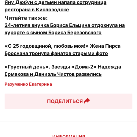
Яну Дюбуи с детьми напала сотрудница
ресторана в Кисловодске
.
Читайте также:
24-летняя внучка Бориса Ельцина отдохнула на
курорте с сыном Бориса Березовского
«С 25 годовщиной, любовь моя!» Жена Пирса
Броснана тронула фанатов старыми фото
«Грустный день». Звезды «Дома‑2» Надежда
Ермакова и Даниэль Чистов развелись
Разуменко Екатерина 
ПОДЕЛИТЬСЯ
ИНФОРМАЦИЯ