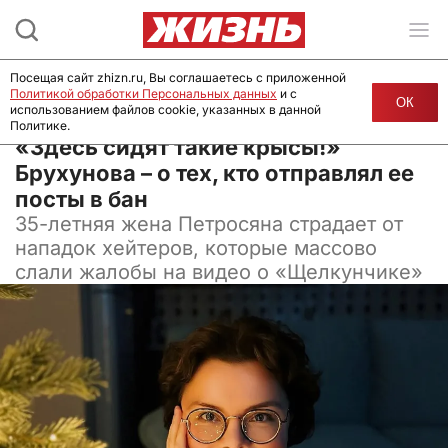
Посещая сайт zhizn.ru, Вы соглашаетесь с приложенной
Политикой обработки Персональных данных
и с
ОК
использованием файлов cookie, указанных в данной
Политике.
24 декабря 2024, 13:30
«Здесь сидят такие крысы!»
Брухунова – о тех, кто отправлял ее
посты в бан
35-летняя жена Петросяна страдает от
нападок хейтеров, которые массово
слали жалобы на видео о «Щелкунчике»