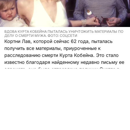
ВДОВА КУРТА КОБЕЙНА ПЫТАЛАСЬ УНИЧТОЖИТЬ МАТЕРИАЛЫ ПО
ДЕЛУ О СМЕРТИ МУЖА. ФОТО: СОЦСЕТИ
Кортни Лав, которой сейчас 62 года, пыталась
получить все материалы, приуроченные к
расследованию смерти Курта Кобейна. Это стало
известно благодаря найденному недавно письму ее
адвоката, оно было отправлено полиции Сиэтла в
октябре 1995 года.
Юрист Брайан Колуччо просил передать семье
Кобейна полный комплект документов, при этом
чтобы в ведомстве не оставалось копий. В перечень
входили непроявленные пленки, полароидные
снимки, личные письма музыканта и
конфиденциальная информация.