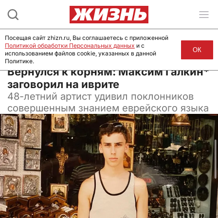
Посещая сайт zhizn.ru, Вы соглашаетесь с приложенной
Политикой обработки Персональных данных
и с
ОК
использованием файлов cookie, указанных в данной
Политике.
26 декабря 2024, 12:30
Вернулся к корням: Максим Галкин*
заговорил на иврите
48-летний артист удивил поклонников
совершенным знанием еврейского языка