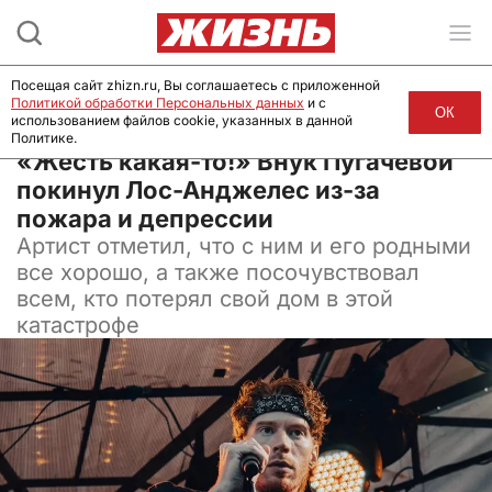
Посещая сайт zhizn.ru, Вы соглашаетесь с приложенной
Политикой обработки Персональных данных
и с
ОК
использованием файлов cookie, указанных в данной
Политике.
12 января 2025, 08:00
«Жесть какая-то!» Внук Пугачевой
покинул Лос-Анджелес из-за
пожара и депрессии
Артист отметил, что с ним и его родными
все хорошо, а также посочувствовал
всем, кто потерял свой дом в этой
катастрофе