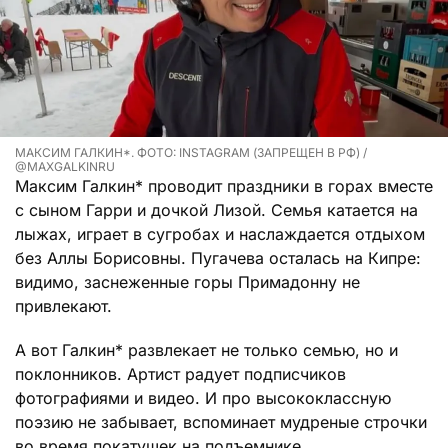
МАКСИМ ГАЛКИН*. ФОТО: INSTAGRAM (ЗАПРЕЩЕН В РФ) /
@MAXGALKINRU
Максим Галкин* проводит праздники в горах вместе
с сыном Гарри и дочкой Лизой. Семья катается на
лыжах, играет в сугробах и наслаждается отдыхом
без Аллы Борисовны. Пугачева осталась на Кипре:
видимо, заснеженные горы Примадонну не
привлекают.
А вот Галкин* развлекает не только семью, но и
поклонников. Артист радует подписчиков
фотографиями и видео. И про высококлассную
поэзию не забывает, вспоминает мудреные строчки
во время покатушек на подъемнике.