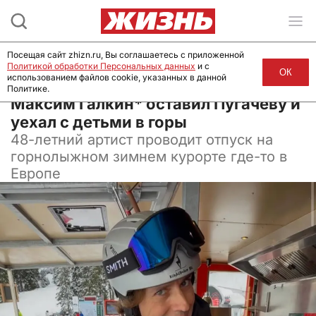
Посещая сайт zhizn.ru, Вы соглашаетесь с приложенной
Политикой обработки Персональных данных
и с
ОК
использованием файлов cookie, указанных в данной
Политике.
09 января 2025, 10:38
Максим Галкин* оставил Пугачеву и
уехал с детьми в горы
48-летний артист проводит отпуск на
горнолыжном зимнем курорте где-то в
Европе