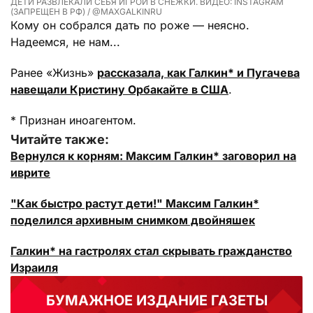
ДЕТИ РАЗВЛЕКАЛИ СЕБЯ ИГРОЙ В СНЕЖКИ. ВИДЕО: INSTAGRAM
(ЗАПРЕЩЕН В РФ) / @MAXGALKINRU
Кому он собрался дать по роже — неясно.
Надеемся, не нам...
Ранее «Жизнь»
рассказала, как Галкин* и Пугачева
навещали Кристину Орбакайте в США
.
* Признан иноагентом.
Читайте также:
Вернулся к корням: Максим Галкин* заговорил на
иврите
"Как быстро растут дети!" Максим Галкин*
поделился архивным снимком двойняшек
Галкин* на гастролях стал скрывать гражданство
Израиля
БУМАЖНОЕ ИЗДАНИЕ ГАЗЕТЫ