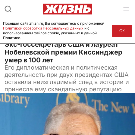
Посещая сайт zhizn.ru, Вы соглашаетесь с приложенной
Политикой обработки Персональных данных
и с
ОК
использованием файлов cookie, указанных в данной
Политике.
30 ноября 2023, 05:30
Экс-госсекретарь США и лауреат
Нобелевской премии Киссинджер
умер в 100 лет
Его дипломатическая и политическая
деятельность при двух президентах США
оставила неизгладимый след в истории и
принесла ему скандальную репутацию