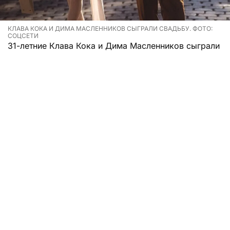
КЛАВА КОКА И ДИМА МАСЛЕННИКОВ СЫГРАЛИ СВАДЬБУ. ФОТО:
СОЦСЕТИ
31-летние Клава Кока и Дима Масленников сыграли
свадьбу спустя несколько месяцев после
объявления о помолвке.
Звезды, как выяснилось, провели церемонию и
отпраздновали ее 5 августа. Прошло все
достаточно скромно, тихо и без уймы гостей.
Молодожены уже выложили в личном блоге фото с
мероприятия.