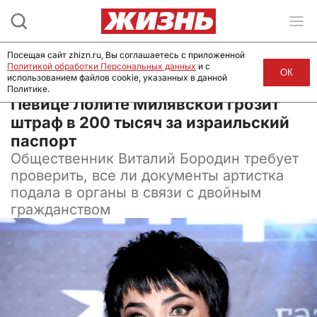
Посещая сайт zhizn.ru, Вы соглашаетесь с приложенной
Политикой обработки Персональных данных
и с
ОК
использованием файлов cookie, указанных в данной
Политике.
11 января 2024, 14:30
Певице Лолите Милявской грозит
штраф в 200 тысяч за израильский
паспорт
Общественник Виталий Бородин требует
проверить, все ли документы артистка
подала в органы в связи с двойным
гражданством