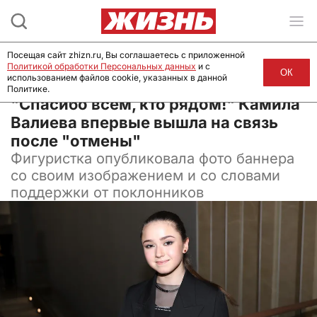
Посещая сайт zhizn.ru, Вы соглашаетесь с приложенной
Политикой обработки Персональных данных
и с
ОК
использованием файлов cookie, указанных в данной
Политике.
03 февраля 2024, 16:00
"Спасибо всем, кто рядом!" Камила
Валиева впервые вышла на связь
после "отмены"
Фигуристка опубликовала фото баннера
со своим изображением и со словами
поддержки от поклонников