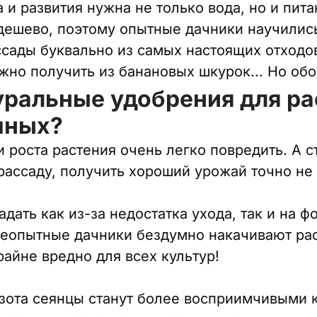
 и развития нужна не только вода, но и пита
дешево, поэтому опытные дачники научились
ссады буквально из самых настоящих отходо
жно получить из банановых шкурок... Но обо
уральные удобрения для р
пных?
 роста растения очень легко повредить. А ст
рассаду, получить хороший урожай точно не
дать как из-за недостатка ухода, так и на ф
неопытные дачники бездумно накачивают ра
айне вредно для всех культур!
 азота сеянцы станут более восприимчивыми 