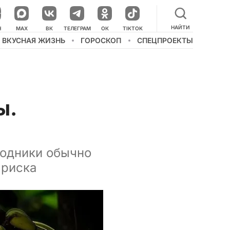
НАЙТИ
НАШ КАНАЛ В МЕССЕНДЖЕРЕ
Н
MAX
ВК
ТЕЛЕГРАМ
ОК
TIKTOK
ВКУСНАЯ ЖИЗНЬ
ГОРОСКОП
СПЕЦПРОЕКТЫ
ы.
родники обычно
 риска