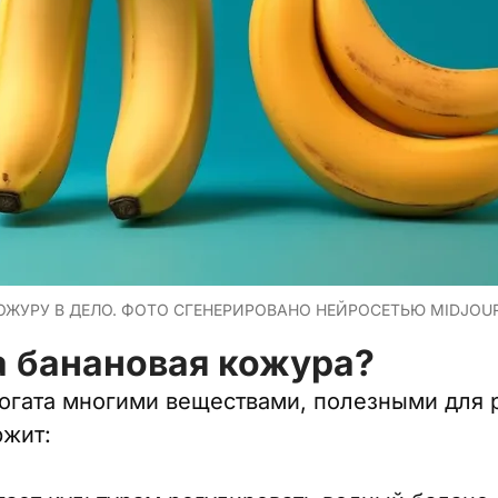
КОЖУРУ В ДЕЛО. ФОТО СГЕНЕРИРОВАНО НЕЙРОСЕТЬЮ MIDJO
а банановая кожура?
огата многими веществами, полезными для р
ржит: