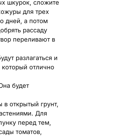
ых шкурок, сложите
кожуры для трех
о дней, а потом
добрять рассаду
твор переливают в
удут разлагаться и
 который отлично
Она будет
 в открытый грунт,
астениями. Для
лунку перед тем,
сады томатов,