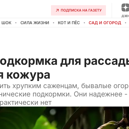
ПОДПИСКА НА ГАЗЕТУ
ДЗЕ
О ШОК
СИЛА ЖИЗНИ
КОТ И ПЁС
САД И ОГОРОД
подкормка для рассад
я кожура
ить хрупким саженцам, бывалые ого
нические подкормки. Они надежнее -
рактически нет