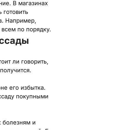
ние. В магазинах
 готовить
в. Например,
 всем по порядку.
ассады
оит ли говорить,
 получится.
оне его избытка.
ссаду покупными
к болезням и