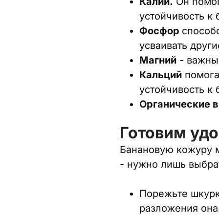
Калий.
Он помог
устойчивость к 
Фосфор
способ
усваивать други
Магний
- важны
Кальций
помога
устойчивость к 
Органические 
Готовим уд
Банановую кожуру м
- нужно лишь выбра
Порежьте шкурку
разложения она