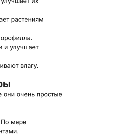
 улучшает их
ает растениям
лорофилла.
и и улучшает
ивают влагу.
ры
 они очень простые
 По мере
нтами.