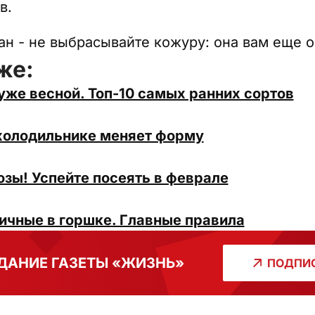
в.
ан - не выбрасывайте кожуру: она вам еще о
же:
же весной. Топ-10 самых ранних сортов
холодильнике меняет форму
озы! Успейте посеять в феврале
чные в горшке. Главные правила
ДАНИЕ ГАЗЕТЫ «ЖИЗНЬ»
ПОДПИС