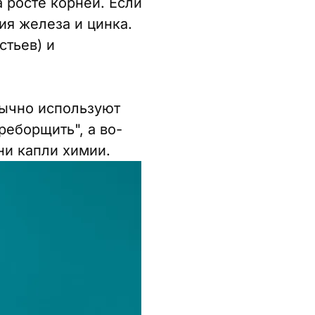
 росте корней. Если
ия железа и цинка.
стьев) и
бычно используют
еборщить", а во-
ни капли химии.