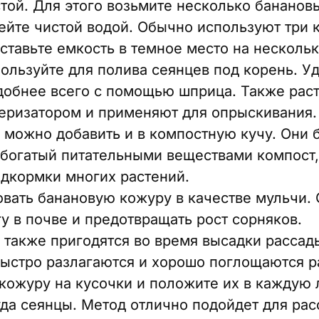
той. Для этого возьмите несколько бананов
лейте чистой водой. Обычно используют три 
ставьте емкость в темное место на нескольк
ользуйте для полива сеянцев под корень. У
добнее всего с помощью шприца. Также рас
веризатором и применяют для опрыскивания.
можно добавить и в компостную кучу. Они б
 богатый питательными веществами компост,
одкормки многих растений.
вать банановую кожуру в качестве мульчи. 
у в почве и предотвращать рост сорняков.
также пригодятся во время высадки рассады
быстро разлагаются и хорошо поглощаются р
кожуру на кусочки и положите их в каждую 
уда сеянцы. Метод отлично подойдет для рас