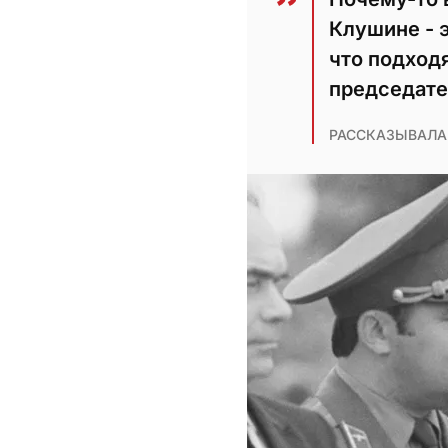
Клушине - э
что подход
председател
РАССКАЗЫВАЛА