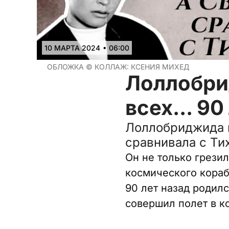
•
10 МАРТА 2024
06:00
ОБЛОЖКА ©
КОЛЛАЖ: КСЕНИЯ МИХЕД
Лоллобрид
всех... 9
Лоллобриджида ц
сравнивала с Ти
Он не только грезил
космического кораб
90 лет назад родил
совершил полет в к