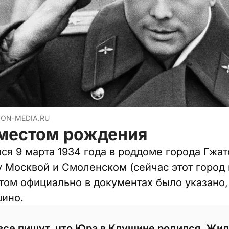
ION-MEDIA.RU
 местом рождения
я 9 марта 1934 года в роддоме города Гжатс
 Москвой и Смоленском (сейчас этот город 
этом официально в документах было указано,
шино.
все пишут, что Юра в Клушине родился. Жил