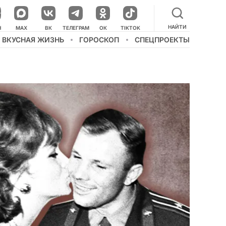
НАЙТИ
НАШ КАНАЛ В МЕССЕНДЖЕРЕ
Н
MAX
ВК
ТЕЛЕГРАМ
ОК
TIKTOK
ВКУСНАЯ ЖИЗНЬ
ГОРОСКОП
СПЕЦПРОЕКТЫ