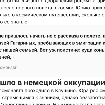
 не были связаны с дворянским родом Гагар
после первого полета в космос Юрию прих
лько о космическом путешествии, сколько о 
о со знатью.
е пришлось начать не с рассказа о полете, 
нязей Гагариных, пребывающих в эмиграции
с нашей семьей. Вот уж поистине: куда конь
шней, -
СМОНАВТ.
ошло в немецкой оккупаци
космонавта проходило в Клушино. Юра рос 
 стремящимся к знаниям, однако беззаботн
Отечественной войны. Но именно тогда Гага