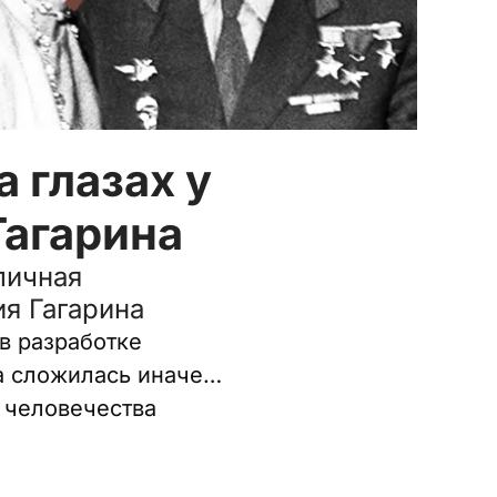
 глазах у
Гагарина
личная
я Гагарина
 в разработке
ба сложилась иначе…
 человечества