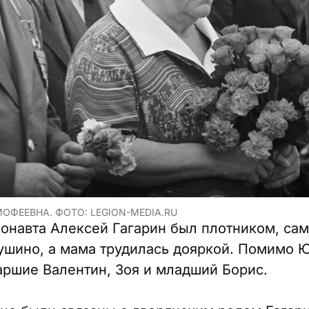
ОФЕЕВНА. ФОТО: LEGION-MEDIA.RU
онавта Алексей Гагарин был плотником, сам
ушино, а мама трудилась дояркой. Помимо Ю
таршие Валентин, Зоя и младший Борис.