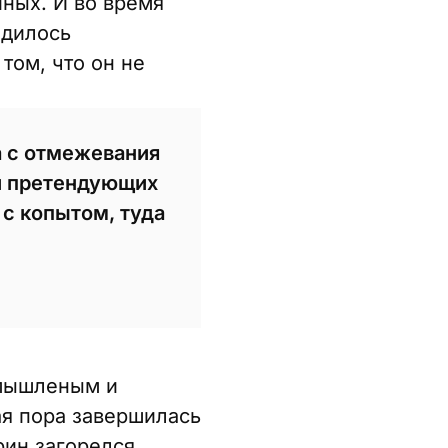
иных. И во время
одилось
том, что он не
а с отмежевания
 и претендующих
 с копытом, туда
и
смышленым и
ая пора завершилась
рин загорелся