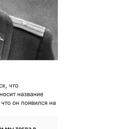
к, что
носит название
 что он появился на
и мы тогда в