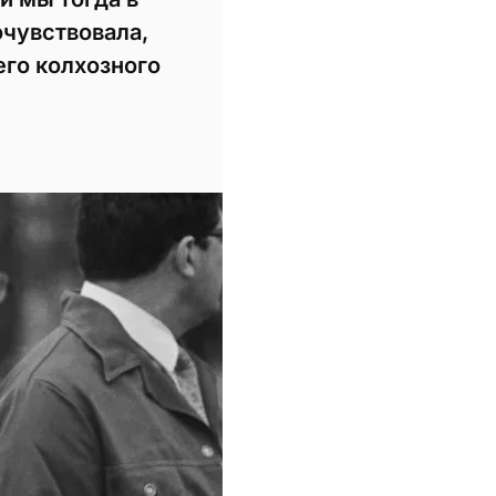
очувствовала,
его колхозного