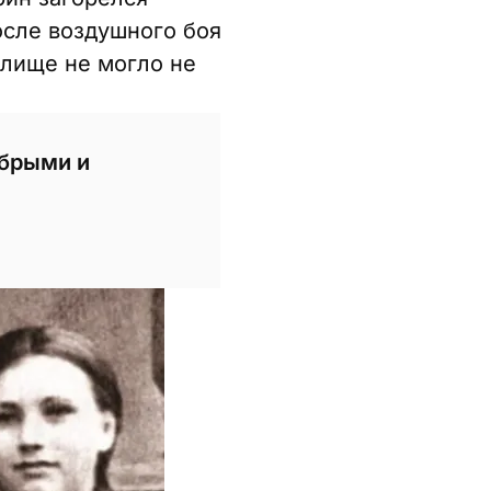
осле воздушного боя
елище не могло не
абрыми и