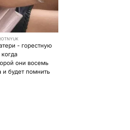
OROTNYUK
атери - горестную
 когда
торой они восемь
а и будет помнить