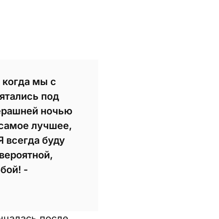
 когда мы с
ятались под
черашней ночью
 самое лучшее,
Я всегда буду
вероятной,
бой! -
нчалась после