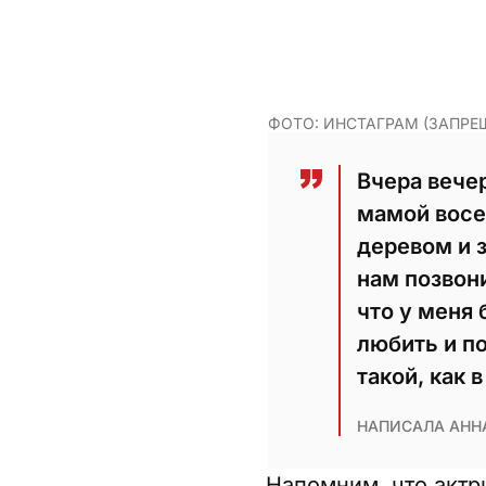
ФОТО: ИНСТАГРАМ (ЗАПРЕ
Вчера вече
мамой восе
деревом и 
нам позвони
что у меня 
любить и п
такой, как 
НАПИСАЛА АННА
Напомним, что актр