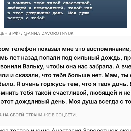
ЩЕН В РФ) / @ANNA_ZAVOROTNYUK
ром телефон показал мне это воспоминание,
мь лет назад попали под сильный дождь, пр
звонили Вальку, чтобы она нас забрала. А в
ли и сказали, что тебя больше нет. Мам, ты
было. Я очень горжусь тем, что я твоя дочь. 
омнить тебя такой счастливой, любящей и не
в этот дождливый день. Моя душа всегда с то
 НА СВОЕЙ СТРАНИЧКЕ В СОЦСЕТИ.
иса театра и кино Анастасия Заворотнюк ско