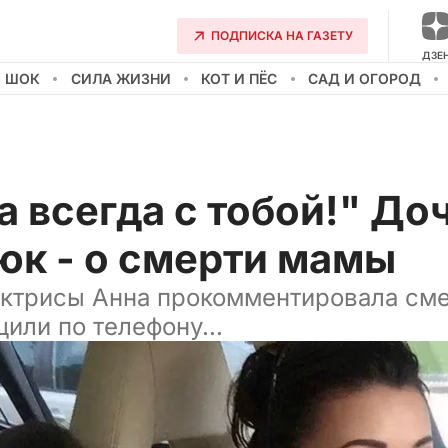
ПОДПИСКА НА ГАЗЕТУ
ДЗЕ
О ШОК
СИЛА ЖИЗНИ
КОТ И ПЁС
САД И ОГОРОД
 всегда с тобой!" До
юк - о смерти мамы
актрисы Анна прокомментировала сме
или по телефону...