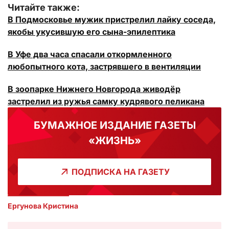
Читайте также:
В Подмосковье мужик пристрелил лайку соседа,
якобы укусившую его сына-эпилептика
В Уфе два часа спасали откормленного
любопытного кота, застрявшего в вентиляции
В зоопарке Нижнего Новгорода живодёр
застрелил из ружья самку кудрявого пеликана
БУМАЖНОЕ ИЗДАНИЕ ГАЗЕТЫ
«ЖИЗНЬ»
ПОДПИСКА НА ГАЗЕТУ
Ергунова Кристина