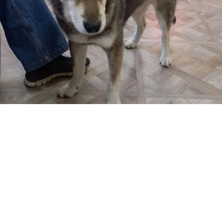
НА САХАЛИНЕ ПЕС СПАС ХОЗЯИНА ОТ РАЗЪЯРЕННОГО МЕДВЕДЯ -
МУЖЧИНА И СОБАКА ВЫЖИЛИ. ФОТО: T.ME/AMUR_MASH
На Сахалине храбрый пес спас своего хозяина от
напавшего на него разъяренного медведя.
Пугающий инцидент произошел в Углегорском
районе. Мужчина оказался в крайне опасном
положении — он столкнулся с озлобленным
хищником в безлюдном месте, оружия у него не