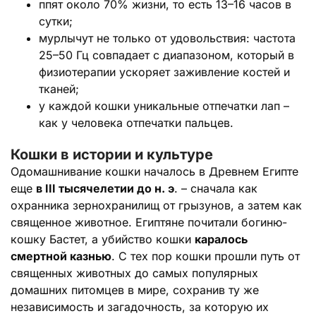
ппят около 70% жизни, то есть 13–16 часов в
сутки;
мурлычут не только от удовольствия: частота
25–50 Гц совпадает с диапазоном, который в
физиотерапии ускоряет заживление костей и
тканей;
у каждой кошки уникальные отпечатки лап –
как у человека отпечатки пальцев.
Кошки в истории и культуре
Одомашнивание кошки началось в Древнем Египте
еще
в III тысячелетии до н. э
. – сначала как
охранника зернохранилищ от грызунов, а затем как
священное животное. Египтяне почитали богиню-
кошку Бастет, а убийство кошки
каралось
смертной казнью
. С тех пор кошки прошли путь от
священных животных до самых популярных
домашних питомцев в мире, сохранив ту же
независимость и загадочность, за которую их