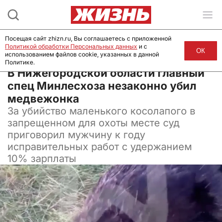
Посещая сайт zhizn.ru, Вы соглашаетесь с приложенной
Политикой обработки Персональных данных
и с
ОК
использованием файлов cookie, указанных в данной
Политике.
06 июня 2024, 15:00
В Нижегородской области главный
спец Минлесхоза незаконно убил
медвежонка
За убийство маленького косолапого в
запрещенном для охоты месте суд
приговорил мужчину к году
исправительных работ с удержанием
10% зарплаты