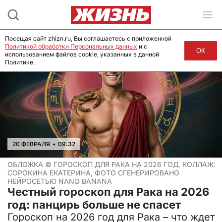
Посещая сайт zhizn.ru, Вы соглашаетесь с приложенной
Политикой обработки Персональных данных
и с
ОК
использованием файлов cookie, указанных в данной
Политике.
20 ФЕВРАЛЯ
•
09:32
ОБЛОЖКА ©
ГОРОСКОП ДЛЯ РАКА НА 2026 ГОД. КОЛЛАЖ:
СОРОКИНА ЕКАТЕРИНА, ФОТО СГЕНЕРИРОВАНО
НЕЙРОСЕТЬЮ NANO BANANA
Честный гороскоп для Рака на 2026
год: панцирь больше не спасет
Гороскоп на 2026 год для Рака – что ждет