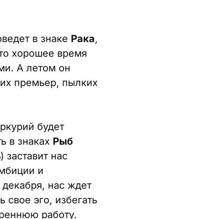
оведет в знаке
Рака
,
Это хорошее время
и. А летом он
ких премьер, пылких
еркурий будет
ть в знаках
Рыб
) заставит нас
амбиции и
 декабря, нас ждет
 свое эго, избегать
треннюю работу.