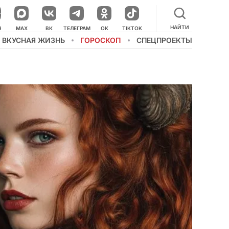
НАЙТИ
НАШ КАНАЛ В МЕССЕНДЖЕРЕ
Н
MAX
ВК
ТЕЛЕГРАМ
ОК
TIKTOK
ВКУСНАЯ ЖИЗНЬ
ГОРОСКОП
СПЕЦПРОЕКТЫ