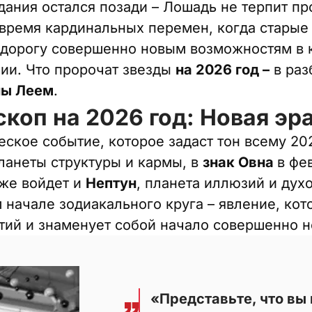
дания остался позади – Лошадь не терпит п
время кардинальных перемен, когда старые 
 дорогу совершенно новым возможностям в 
ии. Что пророчат звезды
на 2026 год –
в раз
ны Леем
.
коп на 2026 год: Новая эр
ское событие, которое задаст тон всему 202
планеты структуры и кармы, в
знак Овна
в фе
же войдет и
Нептун
, планета иллюзий и дух
начале зодиакального круга – явление, кото
тий и знаменует собой начало совершенно н
«Представьте, что вы 