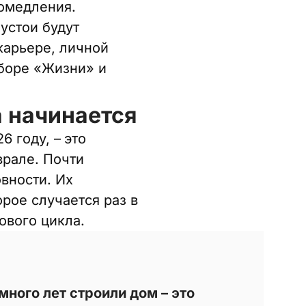
ромедления.
устои будут
карьере, личной
боре «Жизни» и
а начинается
6 году, –
это
врале. Почти
овности. Их
рое случается раз в
ового цикла.
много лет строили дом – это