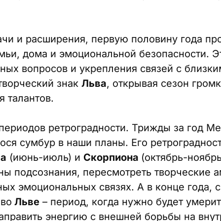
ачи и расширения, первую половину года пр
мьи, дома и эмоциональной безопасности. 
ых вопросов и укрепления связей с близким
 творческий знак
Льва
, открывая сезон гром
я талантов.
 периодов ретроградности. Трижды за год М
нося сумбур в наши планы. Его ретрограднос
а
(июнь-июль) и
Скорпиона
(октябрь-ноябрь
ины подсознания, пересмотреть творческие 
ых эмоциональных связях. А в конце года, с
 во
Льве
– период, когда нужно будет умерить
аправить энергию с внешней борьбы на вну