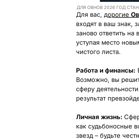
ДЛЯ ОВНОВ 2026 ГОД СТА
Для вас,
дорогие
О
входят в ваш знак,
заново ответить на 
уступая место новы
чистого листа.
Работа и финансы:
В
Возможно, вы решит
сферу деятельности.
результат превзойд
Личная жизнь:
Сфер
как судьбоносные в
звезд – будьте чест