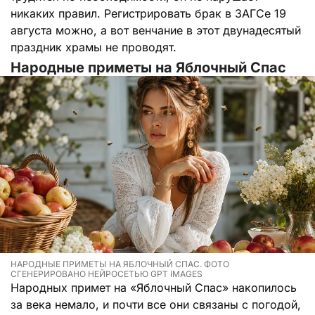
никаких правил. Регистрировать брак в ЗАГСе 19
августа можно, а вот венчание в этот двунадесятый
праздник храмы не проводят.
Народные приметы на Яблочный Спас
НАРОДНЫЕ ПРИМЕТЫ НА ЯБЛОЧНЫЙ СПАС. ФОТО
СГЕНЕРИРОВАНО НЕЙРОСЕТЬЮ GPT IMAGES
Народных примет на «Яблочный Спас» накопилось
за века немало, и почти все они связаны с погодой,