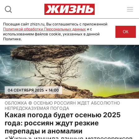
Посещая сайт zhizn.ru, Вы соглашаетесь с приложенной
Политикой обработки Персональных данных
и с
ОК
использованием файлов cookie, указанных в данной
Политике.
04 СЕНТЯБРЯ 2025
•
14:00
ОБЛОЖКА ©
ОСЕНЬЮ РОССИЯН ЖДЕТ АБСОЛЮТНО
НЕПРЕДСКАЗУЕМАЯ ПОГОДА
Какая погода будет осенью 2025
года: россиян ждут резкие
перепады и аномалии
«Жизнь» изучила данные метеосервисов