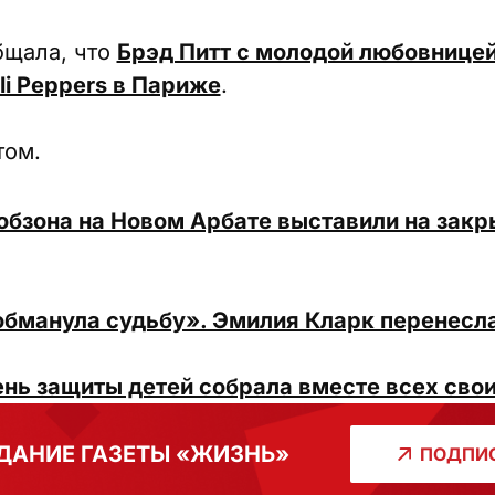
бщала, что
Брэд Питт с молодой любовницей
li Peppers в Париже
.
том.
обзона на Новом Арбате выставили на закр
обманула судьбу». Эмилия Кларк перенесла
ень защиты детей собрала вместе всех сво
ДАНИЕ ГАЗЕТЫ «ЖИЗНЬ»
ПОДПИС