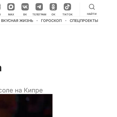
НАЙТИ
НАШ КАНАЛ В МЕССЕНДЖЕРЕ
Н
MAX
ВК
ТЕЛЕГРАМ
ОК
TIKTOK
ВКУСНАЯ ЖИЗНЬ
ГОРОСКОП
СПЕЦПРОЕКТЫ
а
соле на Кипре