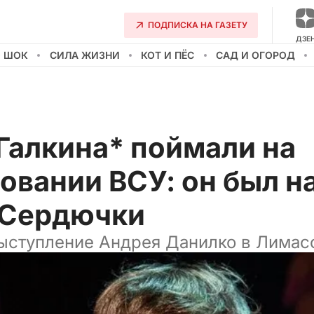
ПОДПИСКА НА ГАЗЕТУ
ДЗЕ
О ШОК
СИЛА ЖИЗНИ
КОТ И ПЁС
САД И ОГОРОД
Галкина* поймали на
овании ВСУ: он был н
 Сердючки
ыступление Андрея Данилко в Лимас