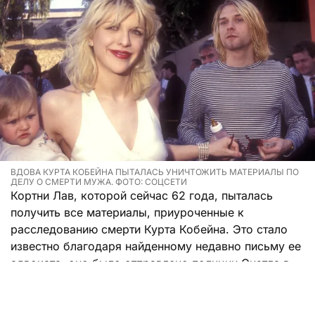
ВДОВА КУРТА КОБЕЙНА ПЫТАЛАСЬ УНИЧТОЖИТЬ МАТЕРИАЛЫ ПО
ДЕЛУ О СМЕРТИ МУЖА. ФОТО: СОЦСЕТИ
Кортни Лав, которой сейчас 62 года, пыталась
получить все материалы, приуроченные к
расследованию смерти Курта Кобейна. Это стало
известно благодаря найденному недавно письму ее
адвоката, оно было отправлено полиции Сиэтла в
октябре 1995 года.
Юрист Брайан Колуччо просил передать семье