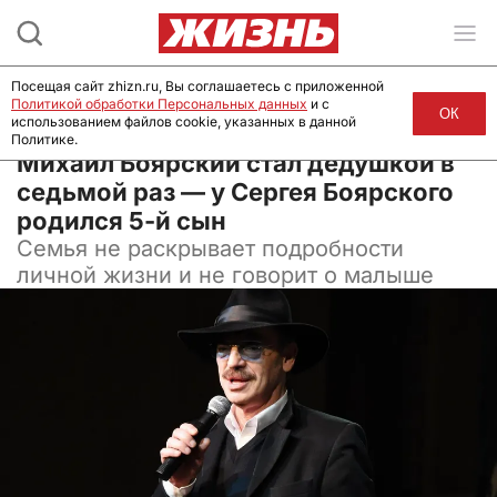
Посещая сайт zhizn.ru, Вы соглашаетесь с приложенной
Политикой обработки Персональных данных
и с
ОК
использованием файлов cookie, указанных в данной
Политике.
01 апреля 2026, 09:51
Михаил Боярский стал дедушкой в
седьмой раз — у Сергея Боярского
родился 5-й сын
Семья не раскрывает подробности
личной жизни и не говорит о малыше