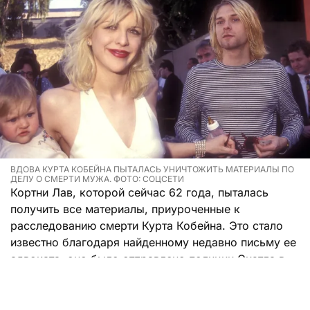
ВДОВА КУРТА КОБЕЙНА ПЫТАЛАСЬ УНИЧТОЖИТЬ МАТЕРИАЛЫ ПО
ДЕЛУ О СМЕРТИ МУЖА. ФОТО: СОЦСЕТИ
Кортни Лав, которой сейчас 62 года, пыталась
получить все материалы, приуроченные к
расследованию смерти Курта Кобейна. Это стало
известно благодаря найденному недавно письму ее
адвоката, оно было отправлено полиции Сиэтла в
октябре 1995 года.
Юрист Брайан Колуччо просил передать семье