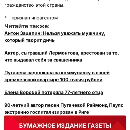
гражданство этой страны.
* - признан иноагентом
Читайте также:
Антон Зацепин: Нельзя уважать мужчину,
который творит дичь
Актер, сыгравший Лермонтова, арестован за то,
что выдавал себя за священника
Пугачева задолжала за коммуналку в своей
кремлевской квартире 100 тысяч рублей
Елена Воробей потеряла 77-летнего отца
90-летний автор песен Пугачевой Раймонд Паулс
экстренно госпитализирован в Риге
БУМАЖНОЕ ИЗДАНИЕ ГАЗЕТЫ