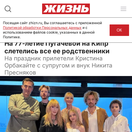
Посещая сайт zhizn.ru, Вы соглашаетесь с приложенной
Политикой обработки Персональных данных
и с
ОК
использованием файлов cookie, указанных в данной
Политике.
16 апреля 2026, 06:40
На 77-летие Пугачевой на Кипр
слетелись все ее родственники
На праздник прилетели Кристина
Орбакайте с супругом и внук Никита
Пресняков