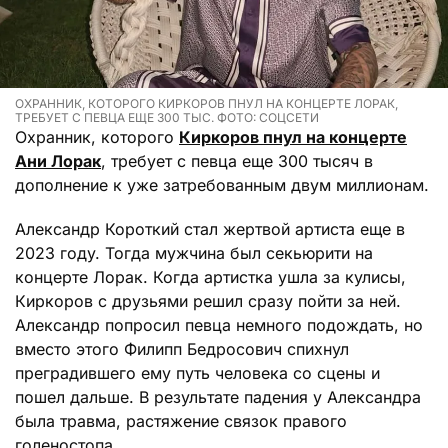
ОХРАННИК, КОТОРОГО КИРКОРОВ ПНУЛ НА КОНЦЕРТЕ ЛОРАК,
ТРЕБУЕТ С ПЕВЦА ЕЩЕ 300 ТЫС. ФОТО: СОЦСЕТИ
Охранник, которого
Киркоров пнул на концерте
Ани Лорак
, требует с певца еще 300 тысяч в
дополнение к уже затребованным двум миллионам.
Александр Короткий стал жертвой артиста еще в
2023 году. Тогда мужчина был секьюрити на
концерте Лорак. Когда артистка ушла за кулисы,
Киркоров с друзьями решил сразу пойти за ней.
Александр попросил певца немного подождать, но
вместо этого Филипп Бедросович спихнул
преградившего ему путь человека со сцены и
пошел дальше. В результате падения у Александра
была травма, растяжение связок правого
голеностопа.