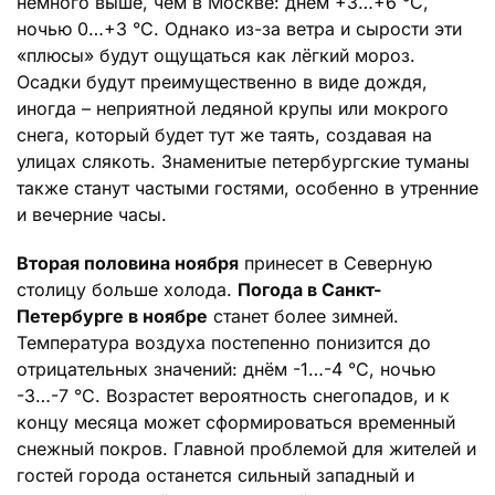
немного выше, чем в Москве: днем +3…+6 °C,
ночью 0…+3 °C. Однако из-за ветра и сырости эти
«плюсы» будут ощущаться как лёгкий мороз.
Осадки будут преимущественно в виде дождя,
иногда – неприятной ледяной крупы или мокрого
снега, который будет тут же таять, создавая на
улицах слякоть. Знаменитые петербургские туманы
также станут частыми гостями, особенно в утренние
и вечерние часы.
Вторая половина ноября
принесет в Северную
столицу больше холода.
Погода в Санкт-
Петербурге в ноябре
станет более зимней.
Температура воздуха постепенно понизится до
отрицательных значений: днём -1…-4 °C, ночью
-3…-7 °C. Возрастет вероятность снегопадов, и к
концу месяца может сформироваться временный
снежный покров. Главной проблемой для жителей и
гостей города останется сильный западный и