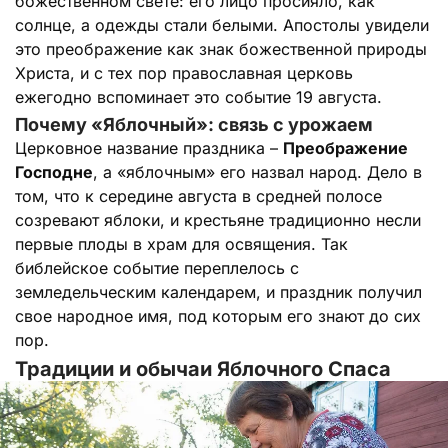
божественном свете: его лицо просияло, как
солнце, а одежды стали белыми. Апостолы увидели
это преображение как знак божественной природы
Христа, и с тех пор православная церковь
ежегодно вспоминает это событие 19 августа.
Почему «Яблочный»: связь с урожаем
Церковное название праздника –
Преображение
Господне
, а «яблочным» его назвал народ. Дело в
том, что к середине августа в средней полосе
созревают яблоки, и крестьяне традиционно несли
первые плоды в храм для освящения. Так
библейское событие переплелось с
земледельческим календарем, и праздник получил
свое народное имя, под которым его знают до сих
пор.
Традиции и обычаи Яблочного Спаса