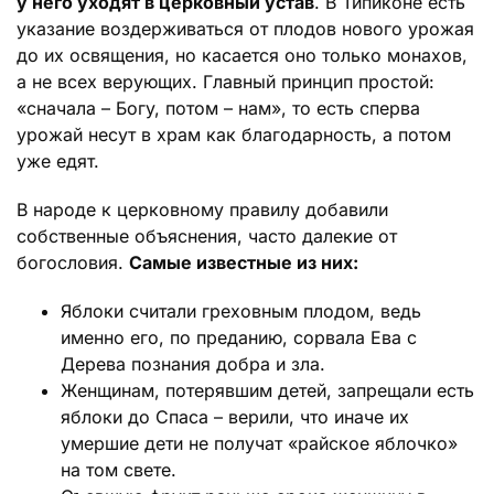
у него уходят в церковный устав
. В Типиконе есть
указание воздерживаться от плодов нового урожая
до их освящения, но касается оно только монахов,
а не всех верующих. Главный принцип простой:
«сначала – Богу, потом – нам», то есть сперва
урожай несут в храм как благодарность, а потом
уже едят.
В народе к церковному правилу добавили
собственные объяснения, часто далекие от
богословия.
Самые известные из них:
Яблоки считали греховным плодом, ведь
именно его, по преданию, сорвала Ева с
Дерева познания добра и зла.
Женщинам, потерявшим детей, запрещали есть
яблоки до Спаса – верили, что иначе их
умершие дети не получат «райское яблочко»
на том свете.