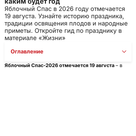
каким будет год
Яблочный Спас в 2026 году отмечается
19 августа. Узнайте историю праздника,
традиции освящения плодов и народные
приметы. Откройте гид по празднику в
материале «Жизни»
Оглавление
Яблочный Спас-2026 отмечается 19 августа
– в
этот день православные христиане празднуют
Преображение Господне и несут в храм первые
яблоки для освящения. Мы собрали для вас точную
дату, суть праздника, народные традиции и
приметы, а также ответили на главный вопрос:
почему нельзя есть яблоки раньше этого дня. Из
статьи «Жизни» вы узнаете, как правильно провести
19 августа, что говорят об этом дне в народе, и как
встретить праздник без ошибок.