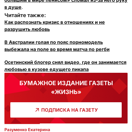
большим в мире пенисом» сломал из-за него руку
в душе
.
Читайте также:
Как распознать кризис в отношениях и не
разрушить любовь
В Австралии голая по пояс порномодель
выбежала на поле во время матча по регби
Осетинский блогер снял видео, где он занимается
любовью в кузове едущего пикапа
БУМАЖНОЕ ИЗДАНИЕ ГАЗЕТЫ
«ЖИЗНЬ»
ПОДПИСКА НА ГАЗЕТУ
Разуменко Екатерина 