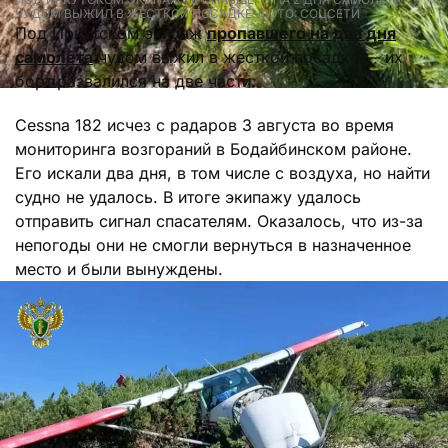
ЧУДОМ ВЫЖИЛ В ЖЕСТКОЙ ПОСАДКЕ. ФОТО: СОЦСЕТИ
Под Иркутском экипаж
пропавшего на два дня
самолета
чудом выжил в жесткой посадке — их
борт развалился на две части.
Cessna 182 исчез с радаров 3 августа во время
мониторинга возгораний в Бодайбинском районе.
Его искали два дня, в том числе с воздуха, но найти
судно не удалось. В итоге экипажу удалось
отправить сигнал спасателям. Оказалось, что из-за
непогоды они не смогли вернуться в назначенное
место и были вынуждены.