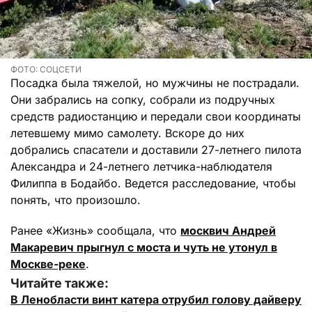
ФОТО: СОЦСЕТИ
Посадка была тяжелой, но мужчины не пострадали.
Они забрались на сопку, собрали из подручных
средств радиостанцию и передали свои координаты
летевшему мимо самолету. Вскоре до них
добрались спасатели и доставили 27-летнего пилота
Александра и 24-летнего летчика-наблюдателя
Филиппа в Бодайбо. Ведется расследование, чтобы
понять, что произошло.
Ранее «Жизнь» сообщала, что
москвич Андрей
Макаревич прыгнул с моста и чуть не утонул в
Москве-реке
.
Читайте также:
В Ленобласти винт катера отрубил голову дайверу