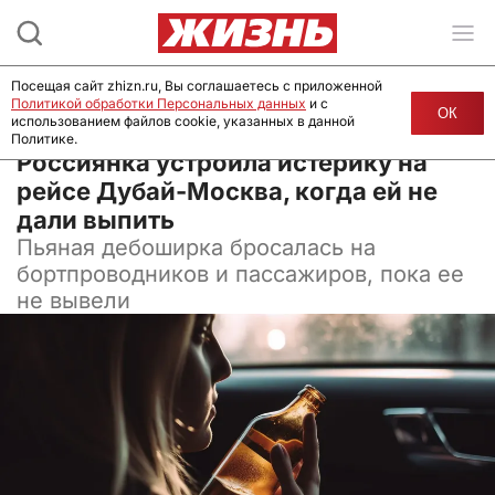
Посещая сайт zhizn.ru, Вы соглашаетесь с приложенной
Политикой обработки Персональных данных
и с
ОК
использованием файлов cookie, указанных в данной
Политике.
02 декабря 2025, 09:27
Россиянка устроила истерику на
рейсе Дубай-Москва, когда ей не
дали выпить
Пьяная дебоширка бросалась на
бортпроводников и пассажиров, пока ее
не вывели