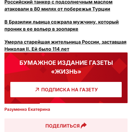
Российский танкер с подсолнечным маслом
атаковали в 80 милях от побережья Турции
В Бразилии львица сожрала мужчину, который
проник в ее вольер в зоопарке
Умерла старейшая жительница России, заставшая
Николая II. Ей было 114 лет
БУМАЖНОЕ ИЗДАНИЕ ГАЗЕТЫ
«ЖИЗНЬ»
ПОДПИСКА НА ГАЗЕТУ
Разуменко Екатерина 
ПОДЕЛИТЬСЯ