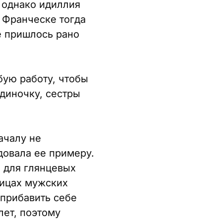
 однако идиллия
. Франческе тогда
е пришлось рано
бую работу, чтобы
одиночку, сестры
ачалу не
едовала ее примеру.
я для глянцевых
ницах мужских
 прибавить себе
лет, поэтому