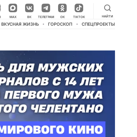
НАЙТИ
НАШ КАНАЛ В МЕССЕНДЖЕРЕ
Н
MAX
ВК
ТЕЛЕГРАМ
ОК
TIKTOK
ВКУСНАЯ ЖИЗНЬ
ГОРОСКОП
СПЕЦПРОЕКТЫ