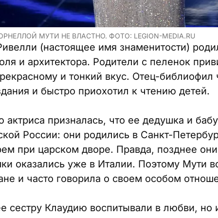
ОРНЕЛЛОЙ МУТИ НЕ ВЛАСТНО. ФОТО: LEGION-MEDIA.RU
ивелли (настоящее имя знаменитости) роди
оля и архитектора. Родители с пеленок при
рекрасному и тонкий вкус. Отец-библиофил 
дания и быстро приохотил к чтению детей.
ю актриса призналась, что ее дедушка и баб
ской России: они родились в Санкт-Петербур
рем при царском дворе. Правда, позднее они
мки оказались уже в Италии. Поэтому Мути в
ане и часто говорила о своем особом отнош
 сестру Клаудию воспитывали в любви, но и