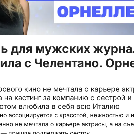
ь для мужских журнал
тила с Челентано. Ор
ового кино не мечтала о карьере акт
 на кастинг за компанию с сестрой и
потом влюбила в себя всю Италию
но ассоциируется с красотой, нежностью и 
нно не мечтала о карьере актрисы, а на с
 — пришла поддержать сестру.