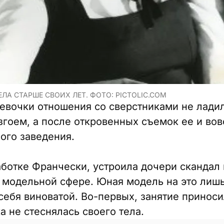
ЛА СТАРШЕ СВОИХ ЛЕТ. ФОТО: PICTOLIC.COM
девочки отношения со сверстниками не ладил
згоем, а после откровенных съемок ее и вов
ого заведения.
аботке Франчески, устроила дочери скандал
в модельной сфере. Юная модель на это лиш
себя виноватой. Во-первых, занятие принос
а не стеснялась своего тела.