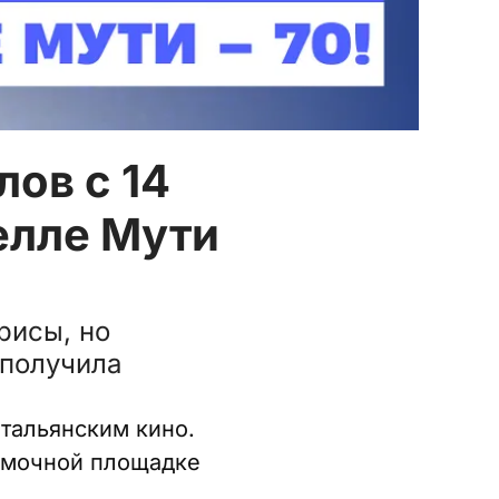
ов с 14
нелле Мути
рисы, но
 получила
итальянским кино.
ъемочной площадке