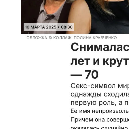
•
10 МАРТА 2025
08:30
ОБЛОЖКА ©
КОЛЛАЖ: ПОЛИНА КРАВЧЕНКО
Снималас
лет и кру
— 70
Секс-символ мир
однажды сходила
первую роль, а 
Ее имя непроизволь
Причем она соверше
оказалась случайно