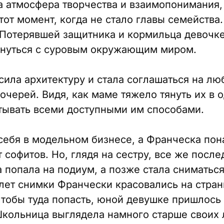
а атмосфера творчества и взаимопонимания,
тот момент, когда не стало главы семейства
.. Потерявшей защитника и кормильца девочк
кнуться с суровым окружающим миром.
сила архитектуру и стала соглашаться на лю
очерей. Видя, как маме тяжело тянуть их в 
тывать всеми доступными им способами.
себя в модельном бизнесе, а Франческа пон
 софитов. Но, глядя на сестру, все же посл
а попала на подиум, а позже стала сниматьс
 лет снимки Франчески красовались на стра
чтобы туда попасть, юной девушке пришлось
Школьница выглядела намного старше своих 