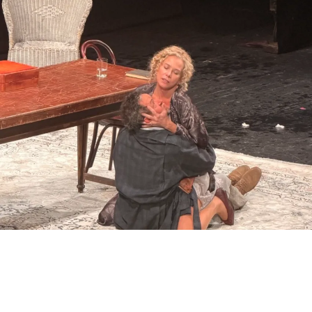
ВЫСОЦКАЯ И ГРИШИН В «ЧАЙКЕ» АНДРЕЯ КОНЧАЛОВСКОГО. ФОТО:
ЛИНА АНДР
Эта
«Чайка»
получилась удивительно живой, хотя
ее безжизненная тушка, возникающая на сцене,