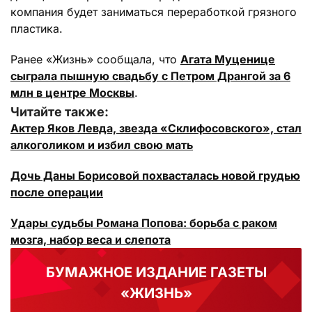
компания будет заниматься переработкой грязного
пластика.
Ранее «Жизнь» сообщала, что
Агата Муценице
сыграла пышную свадьбу с Петром Дрангой за 6
млн в центре Москвы
.
Читайте также:
Актер Яков Левда, звезда «Склифосовского», стал
алкоголиком и избил свою мать
Дочь Даны Борисовой похвасталась новой грудью
после операции
Удары судьбы Романа Попова: борьба с раком
мозга, набор веса и слепота
БУМАЖНОЕ ИЗДАНИЕ ГАЗЕТЫ
«ЖИЗНЬ»