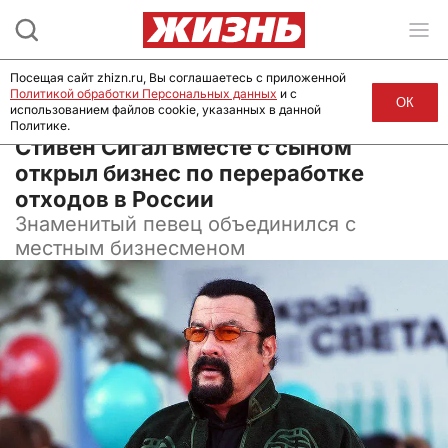
Посещая сайт zhizn.ru, Вы соглашаетесь с приложенной
Политикой обработки Персональных данных
и с
ОК
использованием файлов cookie, указанных в данной
Политике.
30 августа 2025, 09:00
Стивен Сигал вместе с сыном
открыл бизнес по переработке
отходов в России
Знаменитый певец объединился с
местным бизнесменом