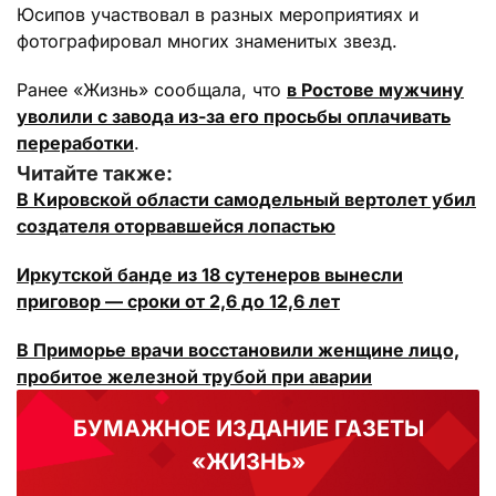
Юсипов участвовал в разных мероприятиях и
фотографировал многих знаменитых звезд.
Ранее «Жизнь» сообщала, что
в Ростове мужчину
уволили с завода из-за его просьбы оплачивать
переработки
.
Читайте также:
В Кировской области самодельный вертолет убил
создателя оторвавшейся лопастью
Иркутской банде из 18 сутенеров вынесли
приговор — сроки от 2,6 до 12,6 лет
В Приморье врачи восстановили женщине лицо,
пробитое железной трубой при аварии
БУМАЖНОЕ ИЗДАНИЕ ГАЗЕТЫ
«ЖИЗНЬ»