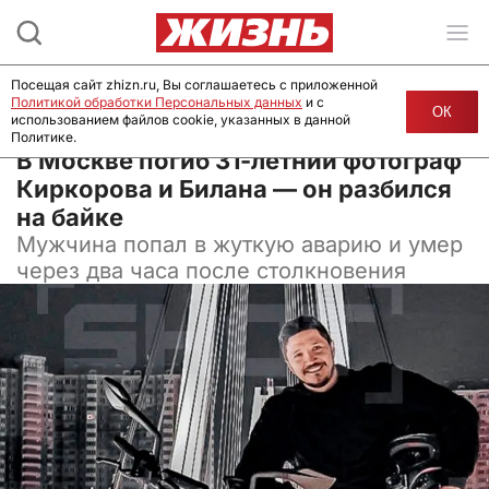
Посещая сайт zhizn.ru, Вы соглашаетесь с приложенной
Политикой обработки Персональных данных
и с
ОК
использованием файлов cookie, указанных в данной
Политике.
01 августа 2025, 10:00
В Москве погиб 31-летний фотограф
Киркорова и Билана — он разбился
на байке
Мужчина попал в жуткую аварию и умер
через два часа после столкновения