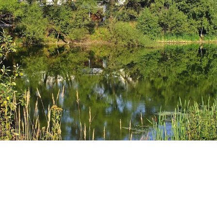
В НОВОЙ МОСКВЕ РЫБАК СЛУЧАЙНО "ВЫЛОВИЛ" ИЗ ПРУДА
МАШИНУ С ПРИСТЕГНУТЫМ СКЕЛЕТОМ. ФОТО: СОЦСЕТИ
В Новой Москве рыбак случайно «выловил» из
пруда машину с пристегнутым в ней скелетом.