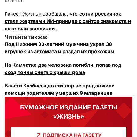
юриста.
Ранее «Жизнь» сообщала, что
сотни россиянок
стали жертвами ИИ-принцев с сайтов знакомств и
потеряли миллионы
.
Читайте также:
Под Нижним 33-летний мужчина украл 30
игрушек из автомата и раздал их прохожим
На Камчатке два человека погибли, попав под
сход тонны снега с крыши дома
Власти Кузбасса до сих пор не предложили
помощи родителям умерших 9 младенцев
БУМАЖНОЕ ИЗДАНИЕ ГАЗЕТЫ
«ЖИЗНЬ»
ПОДПИСКА НА ГАЗЕТУ