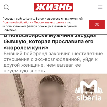
Посещая сайт zhizn.ru, Вы соглашаетесь с приложенной
Политикой обработки Персональных данных
и с
ОК
использованием файлов cookie, указанных в данной
Политике.
15 января 2026, 09:06
В Новосибирске мужчина засудил
бывшую, которая прославила его
«королем куни»
Бывший бойфренд закончил шестилетние
отношения с экс-возлюбленной, уйдя к
другой женщине, чем вызвал ее
неуемную злость