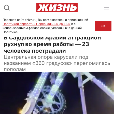
Посещая сайт zhizn.ru, Вы соглашаетесь с приложенной
Политикой обработки Персональных данных
и с
ОК
использованием файлов cookie, указанных в данной
Политике.
31 июля 2025, 10:00
В Саудовской Аравии аттракцион
рухнул во время работы — 23
человека пострадали
Центральная опора карусели под
названием «360 градусов» переломилась
пополам