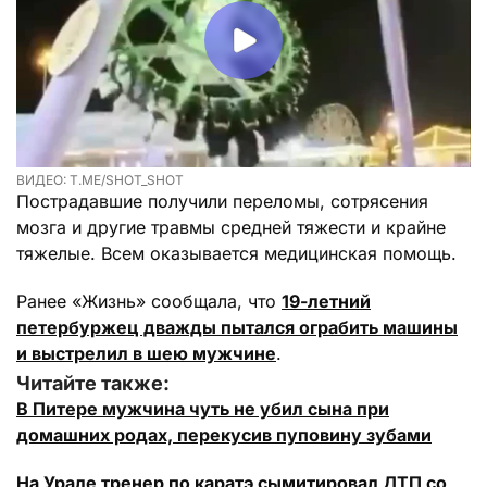
ВИДЕО: T.ME/SHOT_SHOT
Пострадавшие получили переломы, сотрясения
мозга и другие травмы средней тяжести и крайне
тяжелые. Всем оказывается медицинская помощь.
Ранее «Жизнь» сообщала, что
19-летний
петербуржец дважды пытался ограбить машины
и выстрелил в шею мужчине
.
Читайте также:
В Питере мужчина чуть не убил сына при
домашних родах, перекусив пуповину зубами
На Урале тренер по каратэ сымитировал ДТП со