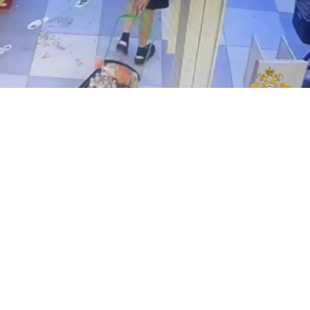
В НОВОСИБИРСКЕ ШКОЛЬНИКИ ОГРАБИЛИ МАГАЗИН НА 3 ТЫС И
УСТРОИЛИ СТРЕЛЬБУ. ФОТО: СОЦСЕТИ
В Новосибирске школьники ограбили магазин на
три тысячи рублей и устроили стрельбу.
Малолетние преступники зашли в магазин утром и
сразу же набрали себе целую корзину продуктов, в
том числе алкоголь. После этого дети отправились
прямиком на выход, мимо кассы. Парочку
остановили сотрудники продуктового, но